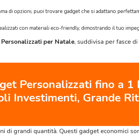
ma di opzioni, puoi trovare gadget che si adattano perfettam
alizzati con materiali eco-friendly, dimostrando il tuo impe
Personalizzati per Natale
, suddivisa per fasce di
et Personalizzati fino a 1
oli Investimenti, Grande Ri
ini di grandi quantità. Questi gadget economici son