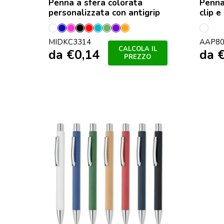
Penna a sfera colorata
Penna
personalizzata con antigrip
clip e
Bianco
Blu
Fucsia
Nero
Rosso
Turchese
Verde
Viola
Arancio
multi
MIDKC3314
AAP80
Trasparente
Trasparente
Trasparente
Trasparente
Trasparente
CALCOLA IL
da
€
0,14
da
PREZZO