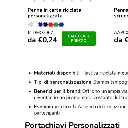
Penna in carta riciclata
Penna
personalizzata
screen
Beige
Bianco
Blu
Nero
Rosso
Verde
Francese
multi
MIDMO2067
AAP80
Royal
Navy
CALCOLA IL
da
€
0,24
da
PREZZO
Materiali disponibili
: Plastica riciclata, me
Tipi di personalizzazione
: Stampa tampogra
Benefici per il brand
: Offrono un’ampia vis
diventando un promemoria costante del tuo
Esempio pratico
: Un’azienda di formazione
partecipanti.
Portachiavi Personalizzati