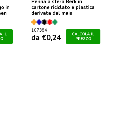
Penna a sfera Berk in
go in
cartone riciclato e plastica
een
derivata dal mais
Arancione
Blu
Nero
Rosso
Verde
107384
 IL
CALCOLA IL
da
€
0,24
ZO
PREZZO