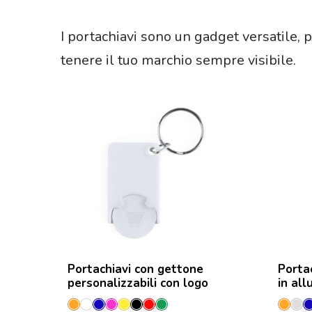
I portachiavi sono un gadget versatile, 
tenere il tuo marchio sempre visibile.
Portachiavi con gettone
Portac
personalizzabili con logo
in all
Arancione
Bianco
Blu
Fucsia
Giallo
Nero
Rosso
Verde
Aran
Ar