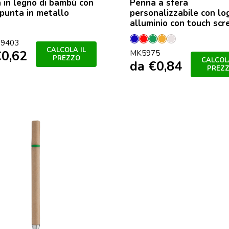
 in legno di bambù con
Penna a sfera
 punta in metallo
personalizzabile con lo
alluminio con touch scr
colore
9403
Blu
Rosso
Verde
Orange
Plated
CALCOLA IL
€
0,62
MK5975
PREZZO
CALCOLA
da
€
0,84
PREZ