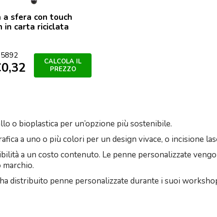
 a sfera con touch
 in carta riciclata
colore
5892
CALCOLA IL
€
0,32
PREZZO
tallo o bioplastica per un’opzione più sostenibile.
fica a uno o più colori per un design vivace, o incisione la
ibilità a un costo contenuto. Le penne personalizzate vengo
 marchio.
 ha distribuito penne personalizzate durante i suoi worksho