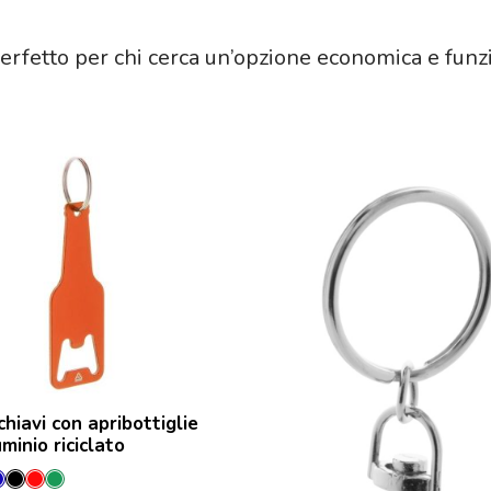
perfetto per chi cerca un’opzione economica e funzi
hiavi con apribottiglie
uminio riciclato
cione
gento
Blu
Nero
Rosso
Verde