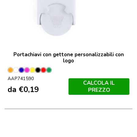
Portachiavi con gettone personalizzabili con
logo
Arancione
Bianco
Blu
Fucsia
Giallo
Nero
Rosso
Verde
AAP741590
CALCOLA IL
da
€
0,19
PREZZO