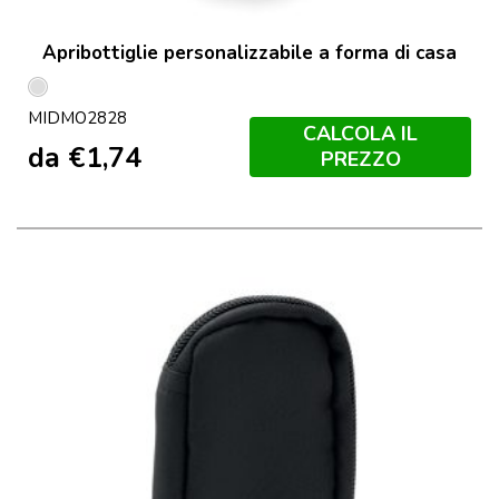
Apribottiglie personalizzabile a forma di casa
Argento
MIDMO2828
Opaco
CALCOLA IL
da
€
1,74
PREZZO