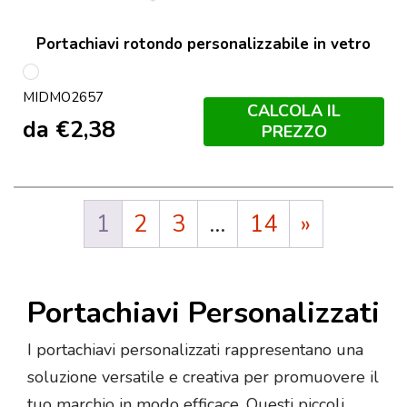
Portachiavi rotondo personalizzabile in vetro
Trasparente
MIDMO2657
CALCOLA IL
da
€
2,38
PREZZO
1
2
3
…
14
»
Portachiavi Personalizzati
I portachiavi personalizzati rappresentano una
soluzione versatile e creativa per promuovere il
tuo marchio in modo efficace. Questi piccoli