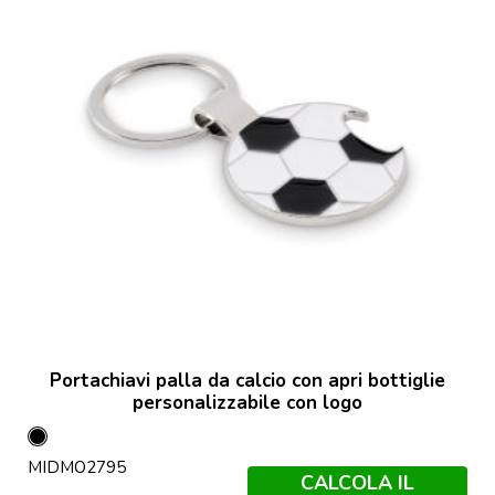
Portachiavi palla da calcio con apri bottiglie
personalizzabile con logo
Bianco
MIDMO2795
/
CALCOLA IL