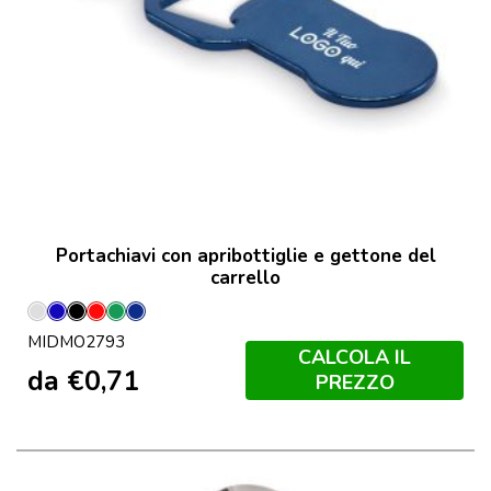
Portachiavi con apribottiglie e gettone del
carrello
Argento
Blu
Nero
Rosso
Verde
Francese
MIDMO2793
Navy
CALCOLA IL
da
€
0,71
PREZZO