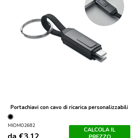
Portachiavi con cavo di ricarica personalizzabili
Nero
MIDMO2682
CALCOLA IL
da
€
3,12
PREZZO