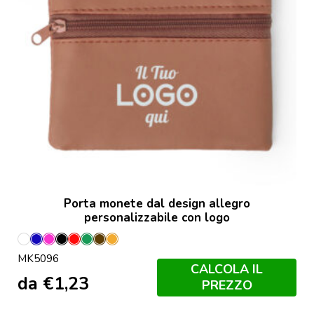
Porta monete dal design allegro
personalizzabile con logo
Bianco
Blu
Fucsia
Nero
Rosso
Verde
Marron
Orange
MK5096
CALCOLA IL
da
€
1,23
PREZZO