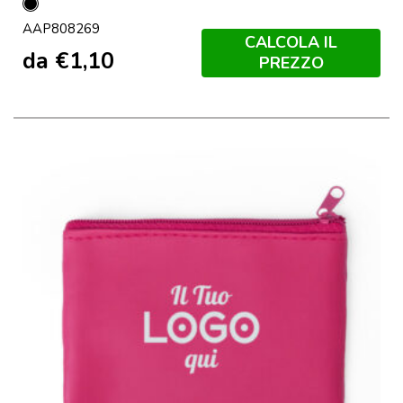
Nero
AAP808269
CALCOLA IL
da
€
1,10
PREZZO