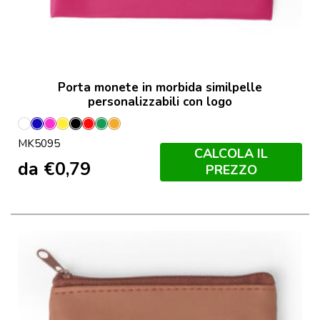
Porta monete in morbida similpelle
personalizzabili con logo
Bianco
Blu
Fucsia
Giallo
Nero
Rosso
Verde
Orange
MK5095
CALCOLA IL
da
€
0,79
PREZZO