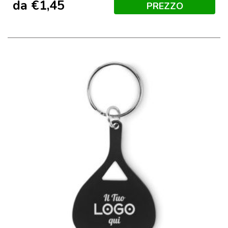
Nero
da
€
1,45
PREZZO