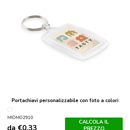
Portachiavi personalizzabile con foto a colori
Trasparente
MIDMO2910
CALCOLA IL
da
€
0,33
PREZZO