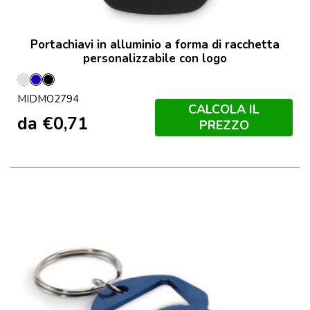
Portachiavi in alluminio a forma di racchetta
personalizzabile con logo
Argento
Blu
Nero
MIDMO2794
Opaco
CALCOLA IL
da
€
0,71
PREZZO