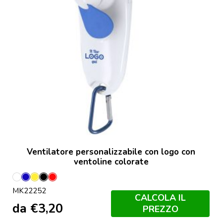
Ventilatore personalizzabile con logo con
ventoline colorate
Bianco
Blu
Giallo
Nero
Rosso
MK22252
CALCOLA IL
da
€
3,20
PREZZO