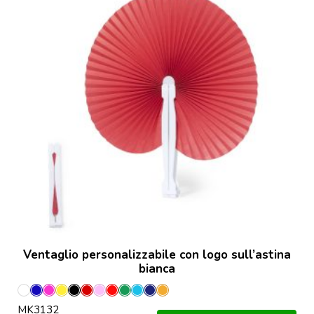
Ventaglio personalizzabile con logo sull’astina
bianca
Bianco
Blu
Fucsia
Giallo
Nero
Porpora
Rosa
Rosso
Verde
Azzurro
Marineo
Orange
MK3132