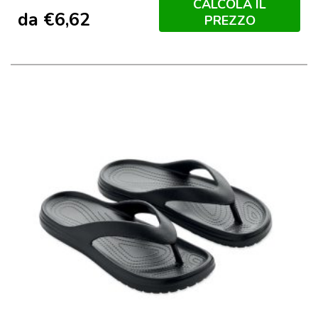
CALCOLA IL
da
€
6,62
PREZZO