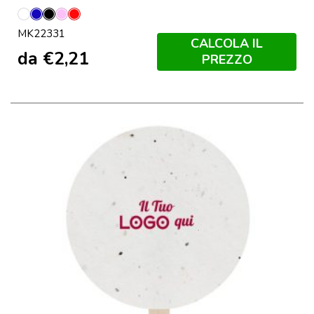
Bianco
Blu
Nero
Rosa
Rosso
MK22331
CALCOLA IL
da
€
2,21
PREZZO