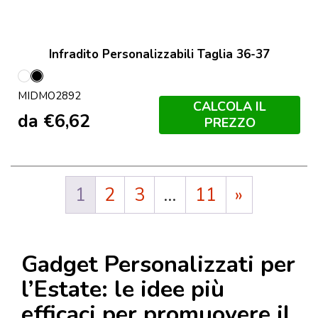
Infradito Personalizzabili Taglia 36-37
Bianco
Nero
MIDMO2892
CALCOLA IL
da
€
6,62
PREZZO
1
2
3
…
11
»
Gadget Personalizzati per
l’Estate: le idee più
efficaci per promuovere il