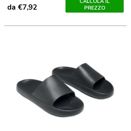
CALCOLA IL
da
€
7,92
PREZZO