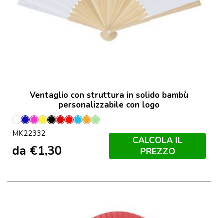
Ventaglio con struttura in solido bambù
personalizzabile con logo
Bianco
Blu
Fucsia
Giallo
Nero
Porpora
Rosso
Azzurro
Orange
Verde
MK22332
Claro
CALCOLA IL
da
€
1,30
PREZZO