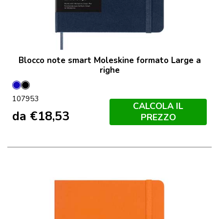
Blocco note smart Moleskine formato Large a
righe
Blu
Nero
107953
CALCOLA IL
da
€
18,53
PREZZO