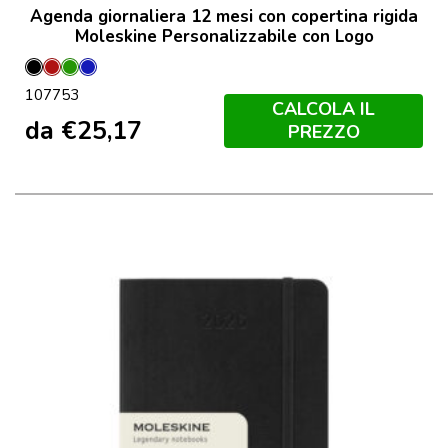
Agenda giornaliera 12 mesi con copertina rigida
Moleskine Personalizzabile con Logo
Nero
Scarlatto
Verde
Zaffiro
107753
Mirto
CALCOLA IL
da
€
25,17
PREZZO