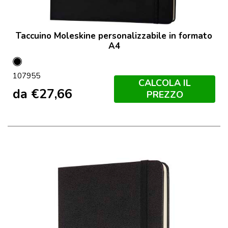
Taccuino Moleskine personalizzabile in formato
A4
Nero
107955
CALCOLA IL
da
€
27,66
PREZZO