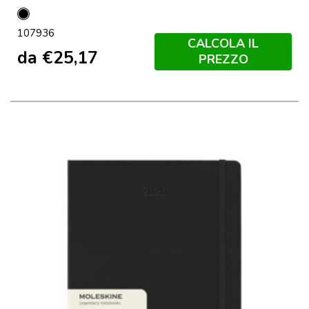
Nero
107936
CALCOLA IL
da
€
25,17
PREZZO