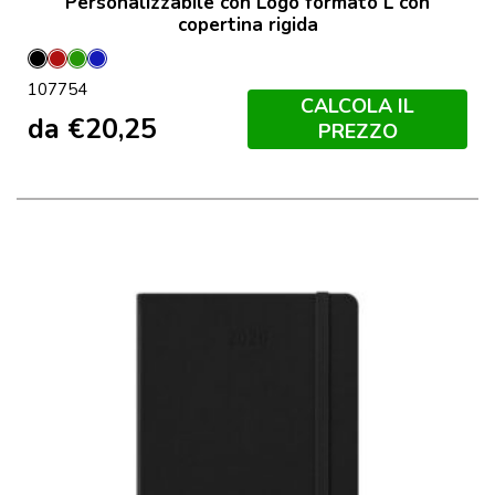
Personalizzabile con Logo formato L con
copertina rigida
Nero
Scarlatto
Verde
Zaffiro
107754
Mirto
CALCOLA IL
da
€
20,25
PREZZO