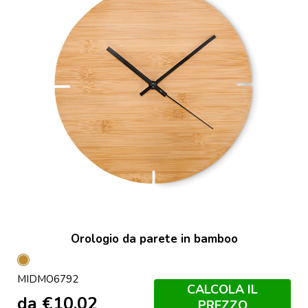
Orologio da parete in bamboo
Legno
MIDMO6792
CALCOLA IL
da
€
10,02
PREZZO