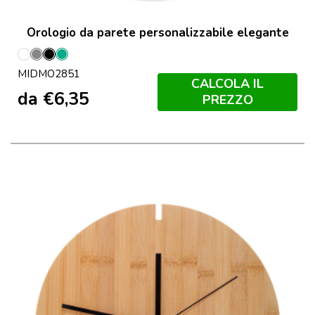
Orologio da parete personalizzabile elegante
Bianco
Grigio
Nero
Verde
MIDMO2851
Menta
CALCOLA IL
da
€
6,35
PREZZO