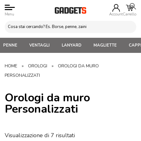
Menu
Account
Carrello
PENNE
VENTAGLI
LANYARD
MAGLIETTE
CAPPE
HOME
»
OROLOGI
»
OROLOGI DA MURO
PERSONALIZZATI
Orologi da muro
Personalizzati
Visualizzazione di 7 risultati