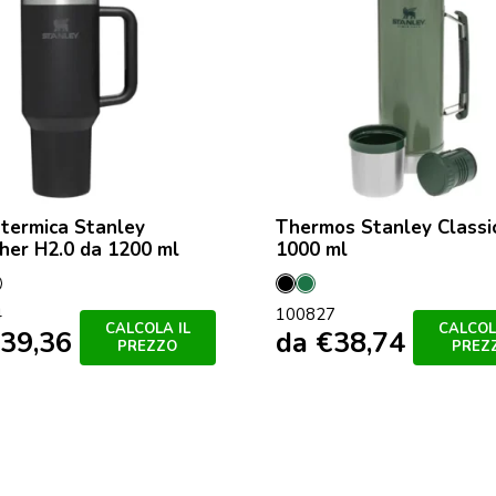
termica Stanley
Thermos Stanley Classi
her H2.0 da 1200 ml
1000 ml
a
gio
Nero
Nero
Verde
4
100827
opaco
Foresta
CALCOLA IL
CALCOL
39,36
da
€
38,74
PREZZO
PREZ