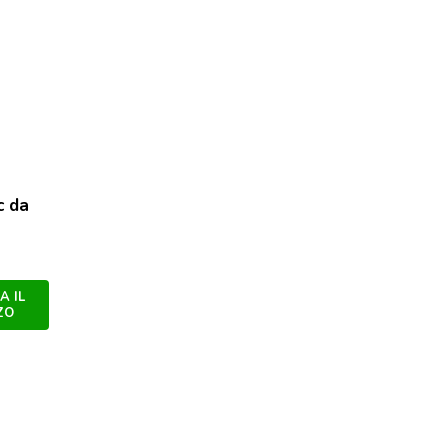
c da
A IL
ZO