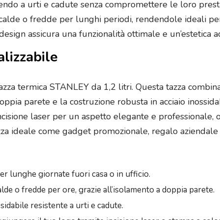
stendo a urti e cadute senza compromettere le loro prest
alde o fredde per lunghi periodi, rendendole ideali per
l design assicura una funzionalità ottimale e un’estetica a
alizzabile
azza termica STANLEY da 1,2 litri. Questa tazza combina
ppia parete e la costruzione robusta in acciaio inossidab
incisione laser per un aspetto elegante e professionale, 
zza ideale come gadget promozionale, regalo aziendale 
er lunghe giornate fuori casa o in ufficio.
de o fredde per ore, grazie all’isolamento a doppia parete.
idabile resistente a urti e cadute.