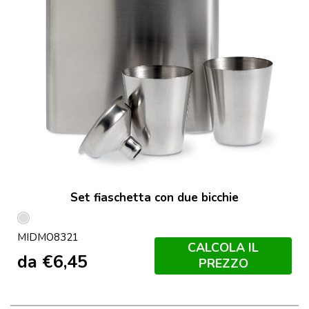
Set fiaschetta con due bicchie
Argento
MIDMO8321
Opaco
CALCOLA IL
da
€
6,45
PREZZO