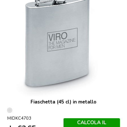
Fiaschetta (45 cl) in metallo
Argento
MIDKC4703
Opaco
CALCOLA IL