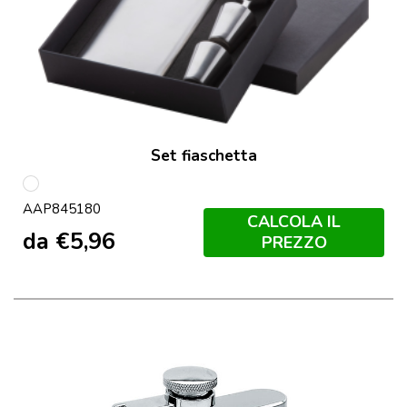
Set fiaschetta
multicolore
AAP845180
CALCOLA IL
da
€
5,96
PREZZO