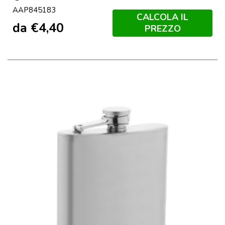
Nero
AAP845183
CALCOLA IL
da
€
4,40
PREZZO