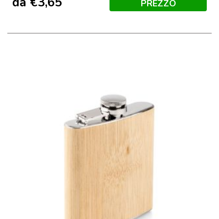
da
€
3,65
PREZZO