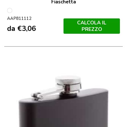
Fiaschetta
multicolore
AAP811112
CALCOLA IL
da
€
3,06
PREZZO