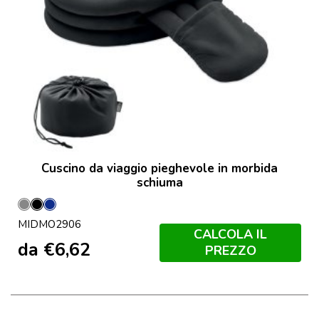
Cuscino da viaggio pieghevole in morbida
schiuma
Grigio
Nero
Francese
MIDMO2906
Navy
CALCOLA IL
da
€
6,62
PREZZO