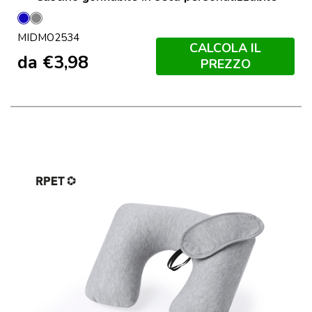
Blu
Grigio
MIDMO2534
Pietra
CALCOLA IL
da
€
3,98
PREZZO