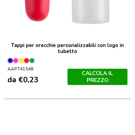
Tappi per orecchie personalizzabili con logo in
tubetto
Blu
Fucsia
Giallo
Rosso
Verde
AAP741548
CALCOLA IL
da
€
0,23
PREZZO