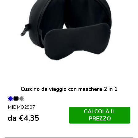
Cuscino da viaggio con maschera 2 in 1
Blu
Nero
Grigio
MIDMO2907
Pietra
CALCOLA IL
da
€
4,35
PREZZO