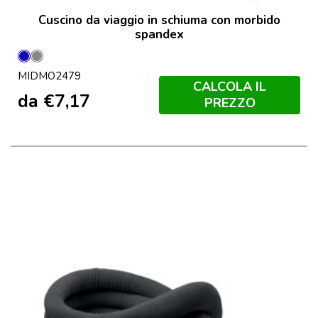
Cuscino da viaggio in schiuma con morbido
spandex
Blu
Grigio
MIDMO2479
Pietra
CALCOLA IL
da
€
7,17
PREZZO