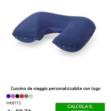
Cuscino da viaggio personalizzabile con logo
Blu
Fucsia
Nero
Rosso
Grey
Verde
MK8772
Claro
CALCOLA IL