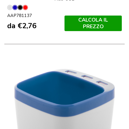
Argento
Blu
Nero
Rosso
AAP781137
CALCOLA IL
da
€
2,76
PREZZO