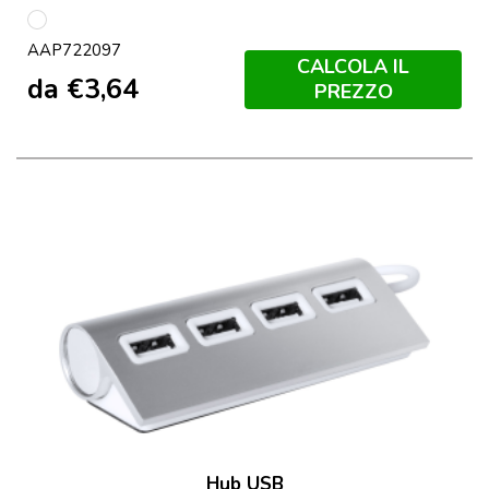
multicolore
AAP722097
CALCOLA IL
da
€
3,64
PREZZO
Hub USB