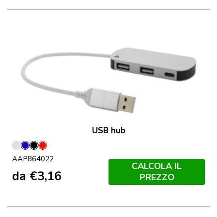
USB hub
Argento
Blu
Nero
Rosso
AAP864022
CALCOLA IL
da
€
3,16
PREZZO