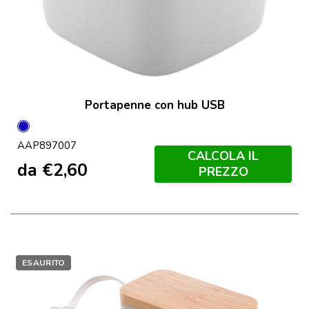
Portapenne con hub USB
Blu
AAP897007
CALCOLA IL
da
€
2,60
PREZZO
ESAURITO