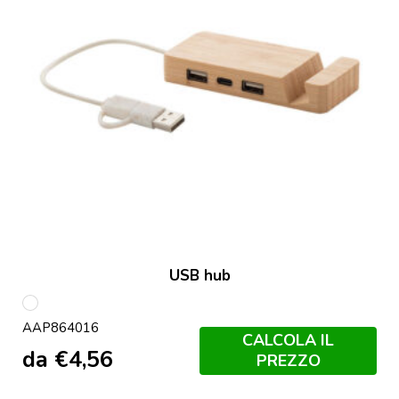
USB hub
multicolore
AAP864016
CALCOLA IL
da
€
4,56
PREZZO