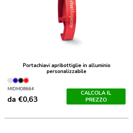
Portachiavi apribottiglie in alluminio
personalizzabile
Argento
Blu
Nero
Rosso
MIDMO8664
CALCOLA IL
da
€
0,63
PREZZO