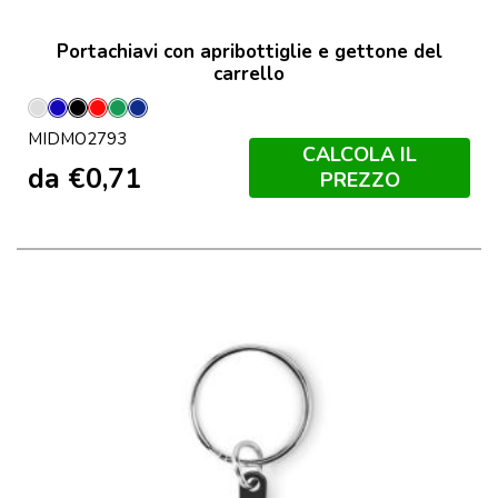
Portachiavi con apribottiglie e gettone del
carrello
Argento
Blu
Nero
Rosso
Verde
Francese
MIDMO2793
Navy
CALCOLA IL
da
€
0,71
PREZZO