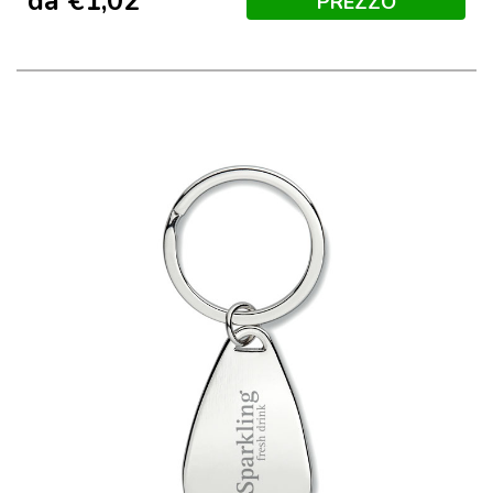
da
€
1,02
PREZZO