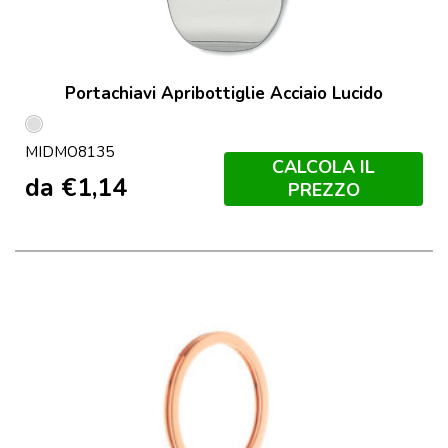
Portachiavi Apribottiglie Acciaio Lucido
Argento
MIDMO8135
Lucido
CALCOLA IL
da
€
1,14
PREZZO