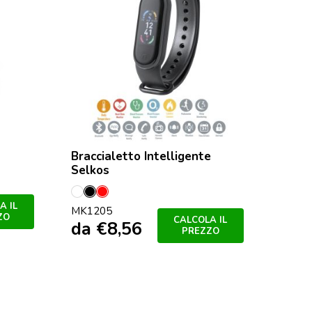
Braccialetto Intelligente
Selkos
Bianco
Nero
Rosso
A IL
MK1205
ZO
CALCOLA IL
da
€
8,56
PREZZO