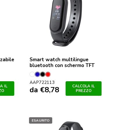
zabile
Smart watch multilingue
bluetooth con schermo TFT
Bianco
Blu
Nero
Rosso
AAP722113
A IL
CALCOLA IL
da
€
8,78
ZO
PREZZO
ESAURITO