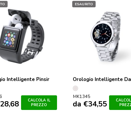
ITO
ESAURITO
io Intelligente Pinsir
Orologio Intelligente D
Plated
6
MK1345
CALCOLA IL
CALCOL
28,68
da
€
34,55
PREZZO
PREZ