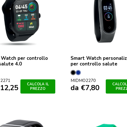
 Watch per controllo
Smart Watch personaliz
salute 4.0
per controllo salute
nto
ro
Nero
Francese
2271
MIDMO2270
Navy
CALCOLA IL
CALCOL
12,25
da
€
7,80
PREZZO
PREZ