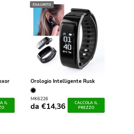
ESAURITO
oxor
Orologio Intelligente Rusk
Nero
MK6226
A IL
CALCOLA IL
da
€
14,36
ZO
PREZZO