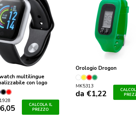
Orologio Drogon
watch multilingue
Bianco
Giallo
Rosso
Verde
alizzabile con logo
MK5313
CALCOL
da
€
1,22
o
u
Blu
Nero
Rosso
PREZ
1928
Scuro
CALCOLA IL
6,05
PREZZO