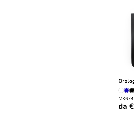
Orolog
Bianc
Bl
MK674
da
€