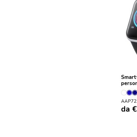
Smart
person
Bianc
Bl
AAP72
da
€