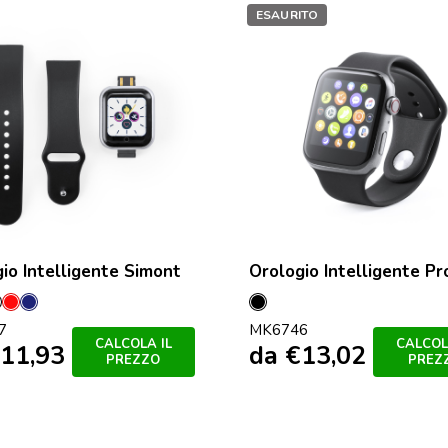
ESAURITO
io Intelligente Simont
Orologio Intelligente Pr
o
u
Nero
Rosso
Marineo
Nero
7
MK6746
CALCOLA IL
CALCOL
11,93
da
€
13,02
PREZZO
PREZ