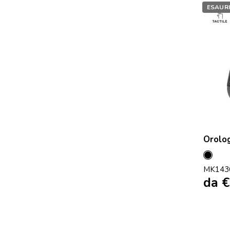
ESAUR
Orolog
Nero
MK143
da
€