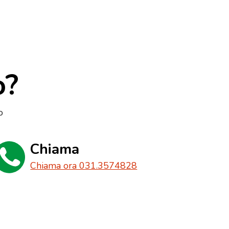
o?
o
Chiama
Chiama ora 031.3574828