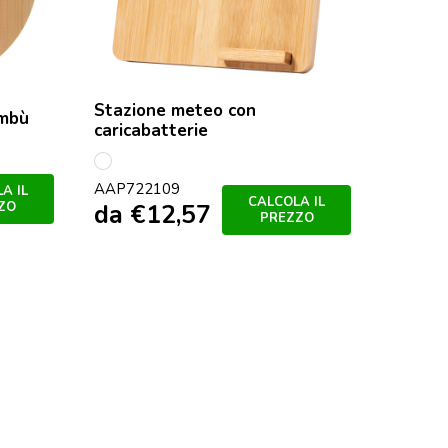
Stazione meteo con
ambù
caricabatterie
multicolore
AAP722109
A IL
CALCOLA IL
da
€
12,57
ZO
PREZZO