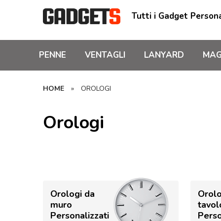
Tutti i Gadget Persona
PENNE
VENTAGLI
LANYARD
MAG
HOME
»
OROLOGI
Orologi
Orologi da
Orolo
muro
tavol
Personalizzati
Perso