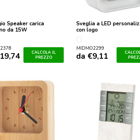
io Speaker carica
Sveglia a LED personaliz
ono da 15W
con logo
o
Bianco
2378
MIDMO2299
CALCOLA IL
CALCOL
19,74
da
€
9,11
PREZZO
PREZ