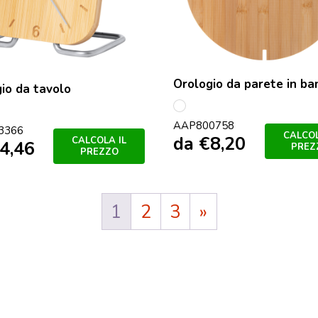
Orologio da parete in b
io da tavolo
multicolore
colore
AAP800758
3366
CALCOL
da
€
8,20
CALCOLA IL
4,46
PREZ
PREZZO
1
2
3
»