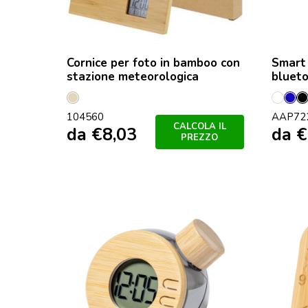
Cornice per foto in bamboo con
Smart 
stazione meteorologica
bluet
Naturale
Bianc
Blu
104560
AAP72
CALCOLA IL
da
€
8,03
da
€
PREZZO