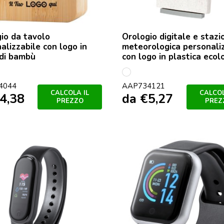
io da tavolo
Orologio digitale e stazi
alizzabile con logo in
meteorologica personali
di bambù
con logo in plastica ecol
colore
Bianco
4044
AAP734121
CALCOLA IL
CALCOL
4,38
da
€
5,27
PREZZO
PREZ