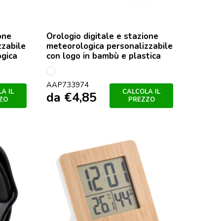
one
Orologio digitale e stazione
zzabile
meteorologica personalizzabile
ogica
con logo in bambù e plastica
multicolore
AAP733974
A IL
CALCOLA IL
da
€
4,85
ZO
PREZZO