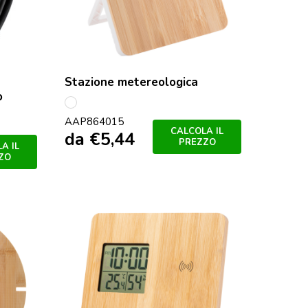
Stazione metereologica
o
multicolore
AAP864015
CALCOLA IL
da
€
5,44
PREZZO
A IL
ZO