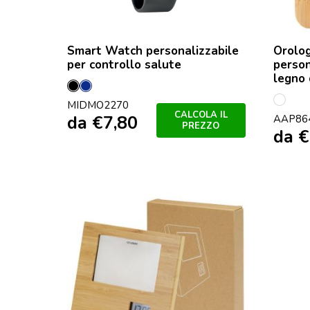
Smart Watch personalizzabile
Orolog
per controllo salute
person
legno 
Nero
Francese
MIDMO2270
multi
Navy
CALCOLA IL
da
€
7,80
AAP86
PREZZO
da
€