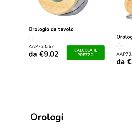
Orologio da tavolo
Orolog
multicolore
AAP733367
multi
CALCOLA IL
da
€
9,02
AAP73
PREZZO
da
€
Orologi