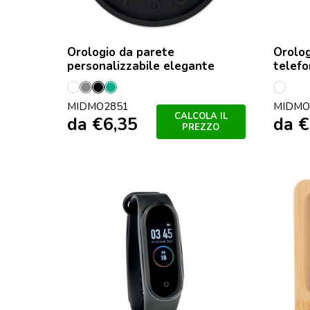
Orologio da parete
Orolog
personalizzabile elegante
telef
Bianco
Grigio
Nero
Verde
Bianc
MIDMO2851
MIDMO
Menta
CALCOLA IL
da
€
6,35
da
€
PREZZO