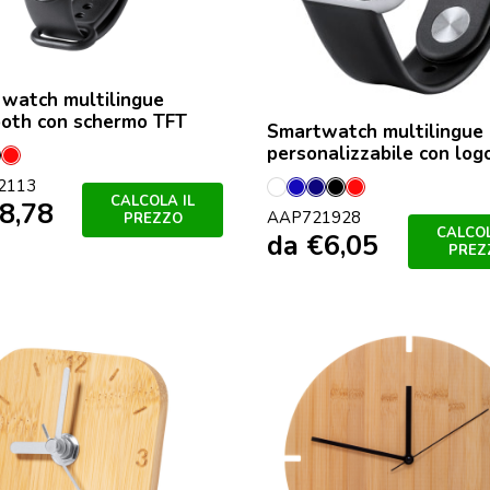
watch multilingue
ooth con schermo TFT
Smartwatch multilingue
personalizzabile con log
o
Nero
Rosso
2113
Bianco
Blu
Blu
Nero
Rosso
CALCOLA IL
8,78
AAP721928
PREZZO
Scuro
CALCOL
da
€
6,05
PREZ