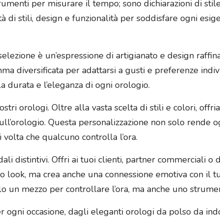
rumenti per misurare il tempo; sono dichiarazioni di sti
à di stili, design e funzionalità per soddisfare ogni esig
lezione è un’espressione di artigianato e design raffinati
ma diversificata per adattarsi a gusti e preferenze individ
a durata e l’eleganza di ogni orologio.
tri orologi. Oltre alla vasta scelta di stili e colori, off
ll’orologio. Questa personalizzazione non solo rende o
volta che qualcuno controlla l’ora.
ali distintivi. Offri ai tuoi clienti, partner commerciali o
o look, ma crea anche una connessione emotiva con il tuo
o un mezzo per controllare l’ora, ma anche uno strumen
ogni occasione, dagli eleganti orologi da polso da indoss