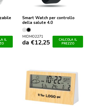
zabile
Smart Watch per controllo
della salute 4.0
Argento
Nero
MIDMO2271
A IL
CALCOLA IL
da
€
12,25
ZO
PREZZO