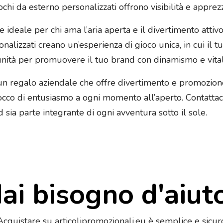
giochi da esterno personalizzati offrono visibilità e appre
e ideale per chi ama l’aria aperta e il divertimento attivo
sonalizzati creano un’esperienza di gioco unica, in cui il 
ità per promuovere il tuo brand con dinamismo e vitali
r un regalo aziendale che offre divertimento e promozion
co di entusiasmo a ogni momento all’aperto. Contattaci
 sia parte integrante di ogni avventura sotto il sole.
ai bisogno d'aiut
Acquistare su articolipromozionali.eu è semplice e sicur