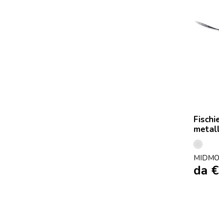
Fischi
metal
Arge
MIDMO
da
€