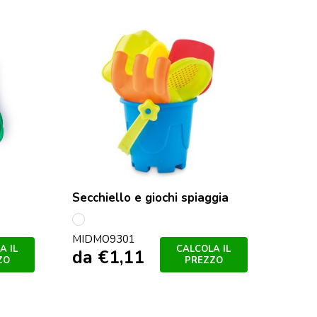
Secchiello e giochi spiaggia
multicolore
MIDMO9301
A IL
CALCOLA IL
da
€
1,11
ZO
PREZZO