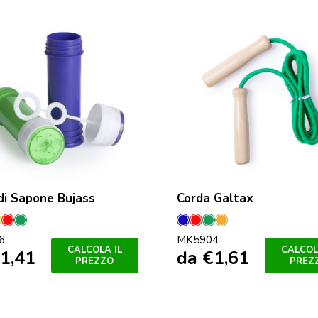
di Sapone Bujass
Corda Galtax
sia
iallo
Rosso
Verde
Blu
Rosso
Verde
Orange
6
MK5904
CALCOLA IL
CALCOL
1,41
da
€
1,61
PREZZO
PREZ