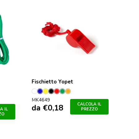
Fischietto Yopet
Bianco
Blu
Giallo
Nero
Rosso
Verde
Orange
MK4649
CALCOLA IL
da
€
0,18
PREZZO
A IL
ZO