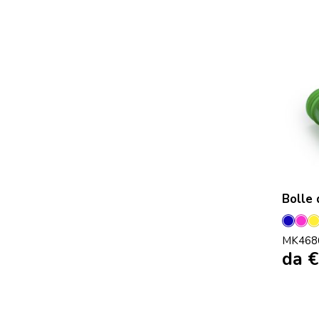
Bolle 
Blu
Fuc
G
MK468
da
€