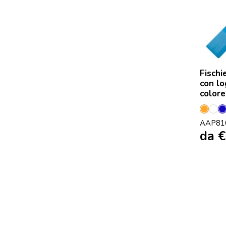
Fischi
con lo
colore
Aranc
Bia
AAP81
da
€