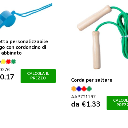
etto personalizzabile
go con cordoncino di
 abbinato
ione
nco
Blu
Giallo
Rosso
Verde
0376
CALCOLA IL
0,17
PREZZO
Corda per saltare
Arancione
Blu
Rosso
Verde
AAP721197
CALCOL
da
€
1,33
PREZ