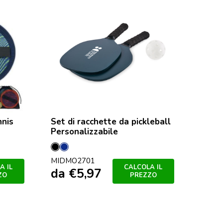
nnis
Set di racchette da pickleball
Personalizzabile
Nero
Francese
MIDMO2701
Navy
A IL
CALCOLA IL
da
€
5,97
ZO
PREZZO