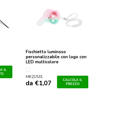
Fischietto luminoso
personalizzabile con logo con
LED multicolore
A IL
Bianco
ZO
MK21531
CALCOLA IL
da
€
1,07
PREZZO