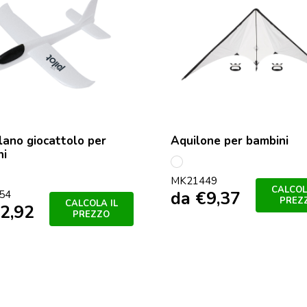
ano giocattolo per
Aquilone per bambini
ni
Bianco
o
MK21449
CALCOL
da
€
9,37
54
PREZ
CALCOLA IL
2,92
PREZZO