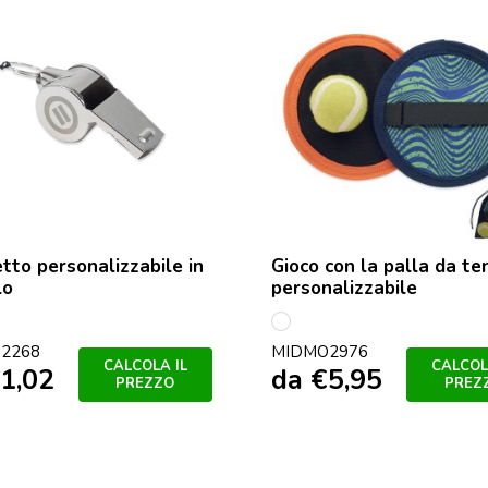
etto personalizzabile in
Gioco con la palla da te
lo
personalizzabile
nto
multicolore
2268
MIDMO2976
CALCOLA IL
CALCOL
1,02
da
€
5,95
PREZZO
PREZ