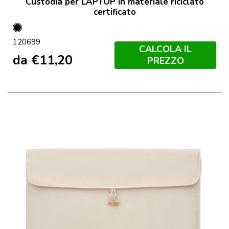
Custodia per LAPTOP in materiale riciclato
certificato
Nero
120699
CALCOLA IL
da
€
11,20
PREZZO