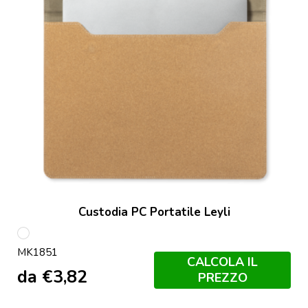
Custodia PC Portatile Leyli
S/C
MK1851
CALCOLA IL
da
€
3,82
PREZZO