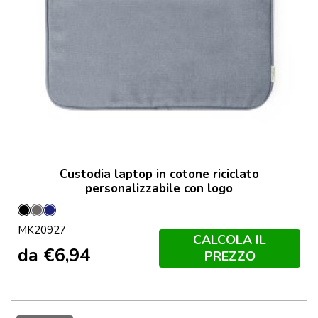
Custodia laptop in cotone riciclato
personalizzabile con logo
Nero
Grey
Marineo
MK20927
CALCOLA IL
da
€
6,94
PREZZO