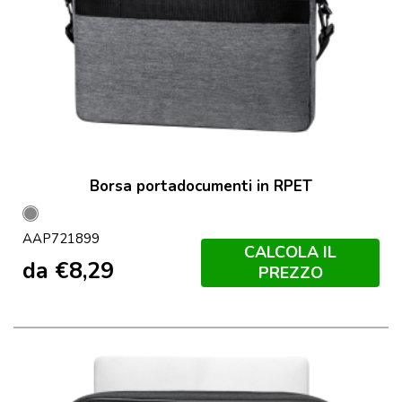
Borsa portadocumenti in RPET
Grigio
AAP721899
CALCOLA IL
da
€
8,29
PREZZO