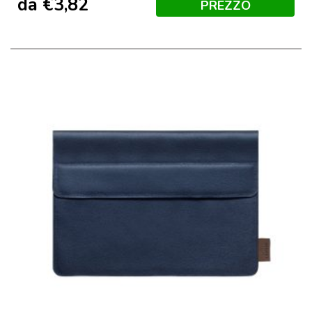
da
€
3,82
PREZZO