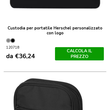
Custodia per portatile Herschel personalizzato
con logo
Grigio
Nero
120718
Melange
CALCOLA IL
da
€
36,24
PREZZO