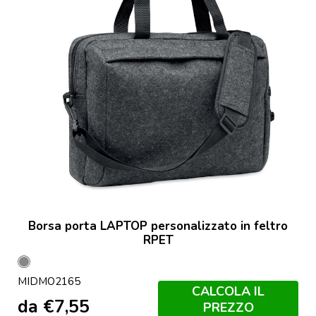
Borsa porta LAPTOP personalizzato in feltro
RPET
Grigio
MIDMO2165
Pietra
CALCOLA IL
da
€
7,55
PREZZO