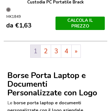
Custodia PC Portatile Brack
Grey
MK1849
CALCOLA IL
da
€
1,63
PREZZO
1
2
3
4
»
Borse Porta Laptop e
Documenti
Personalizzate con Logo
Le
borse porta laptop e documenti
personalizzate con il logo aziendale