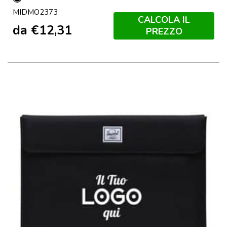
Nero
MIDMO2373
CALCOLA IL
da
€
12,31
PREZZO