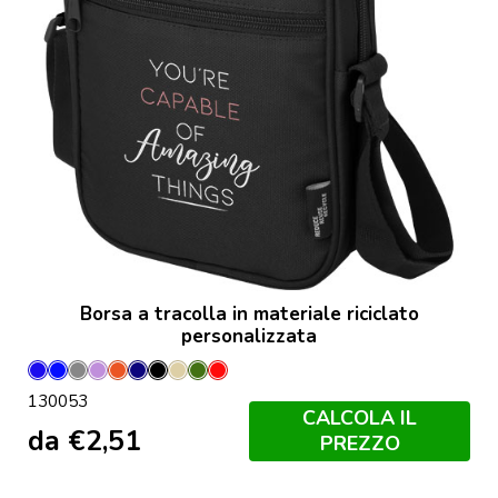
Borsa a tracolla in materiale riciclato
personalizzata
Blu
Blu
Grigio
Lilla
Mattone
Navy
Nero
Oatmeal
Oliva
Rosso
130053
Hale
Royal
CALCOLA IL
da
€
2,51
PREZZO