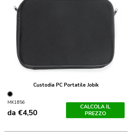
Custodia PC Portatile Jobik
Nero
MK1856
CALCOLA IL
da
€
4,50
PREZZO