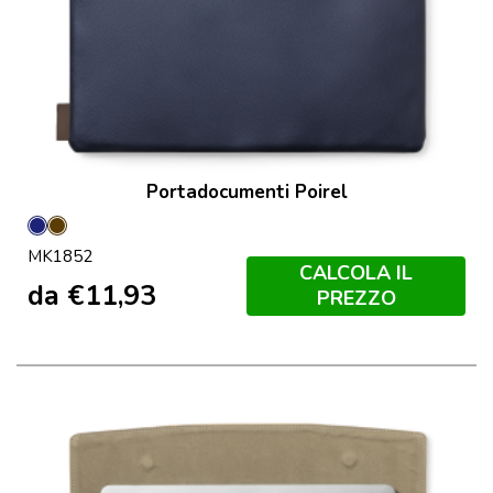
Portadocumenti Poirel
Marineo
Marron
MK1852
CALCOLA IL
da
€
11,93
PREZZO