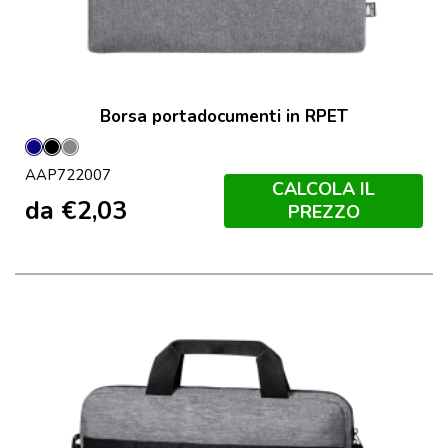
Borsa portadocumenti in RPET
Blu
Nero
Grigio
AAP722007
Scuro
CALCOLA IL
da
€
2,03
PREZZO