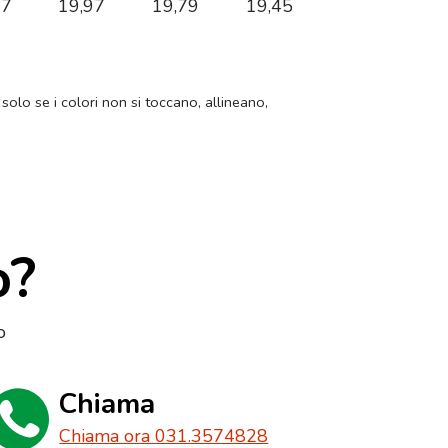
17
19,97
19,79
19,45
 solo se i colori non si toccano, allineano,
o?
o
Chiama
Chiama ora 031.3574828