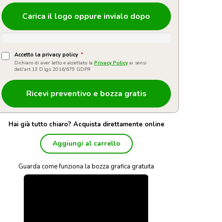
Carica il logo oppure invialo dopo
Accetto la privacy policy
*
Dichiaro di aver letto e accettato la
Privacy Policy
ai sensi
dell'art.13 D.lgs 2016/679 GDPR
Hai già tutto chiaro? Acquista direttamente online
Aggiungi al carrello
Guarda come funziona la bozza grafica gratuita