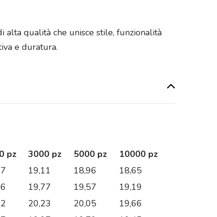
 alta qualità che unisce stile, funzionalità
tiva e duratura.
0 pz
3000 pz
5000 pz
10000 pz
27
19,11
18,96
18,65
06
19,77
19,57
19,19
42
20,23
20,05
19,66