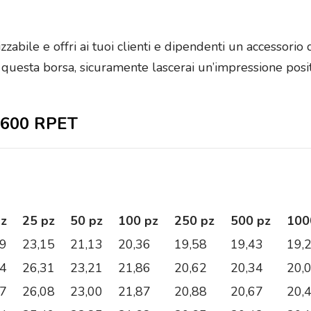
abile e offri ai tuoi clienti e dipendenti un accessorio di
u questa borsa, sicuramente lascerai un’impressione posi
p 600 RPET
pz
25 pz
50 pz
100 pz
250 pz
500 pz
100
09
23,15
21,13
20,36
19,58
19,43
19,
54
26,31
23,21
21,86
20,62
20,34
20,
77
26,08
23,00
21,87
20,88
20,67
20,