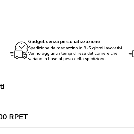
laptop
600
RPET
quantità
Gadget senza personalizzazione
Spedizione da magazzino in 3-5 giorni lavorativi.
Vanno aggiunti i tempi di resa del corriere che
variano in base al peso della spedizione.
ti
600 RPET