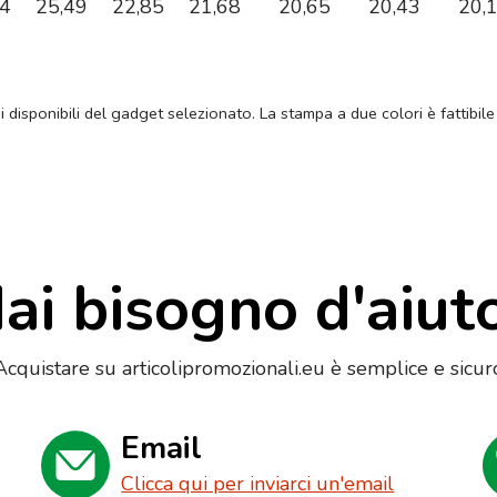
14
25,49
22,85
21,68
20,65
20,43
20,
ni disponibili del gadget selezionato. La stampa a due colori è fattibile
ai bisogno d'aiut
Acquistare su articolipromozionali.eu è semplice e sicur
Email
Clicca qui per inviarci un'email