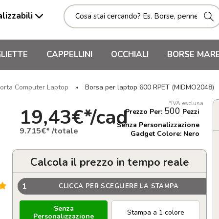
lizzabili
LIETTE
CAPPELLINI
OCCHIALI
BORSE MAR
orta Computer Laptop
»
Borsa per laptop 600 RPET (MIDMO2048)
*IVA esclusa
19,43€*/cad
500
Prezzo Per:
Pezzi
Senza Personalizzazione
9.715€* /totale
Gadget Colore: Nero
Calcola il prezzo in tempo reale
1
CLICCA PER SCEGLIERE LA STAMPA
Senza
Stampa a 1 colore
Personalizzazione