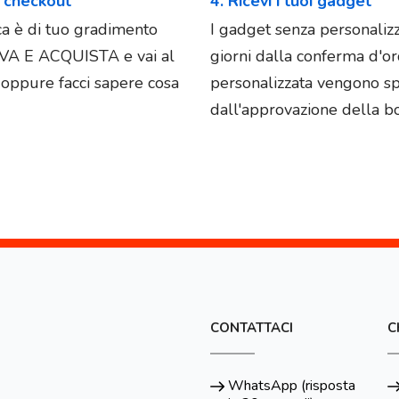
l checkout
4. Ricevi i tuoi gadget
ica è di tuo gradimento
I gadget senza personaliz
OVA E ACQUISTA e vai al
giorni dalla conferma d'o
e oppure facci sapere cosa
personalizzata vengono spe
dall'approvazione della bo
CONTATTACI
C
WhatsApp (risposta