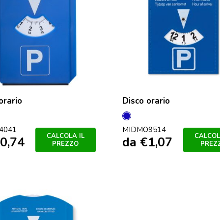
orario
Disco orario
colore
Blu
4041
MIDMO9514
CALCOLA IL
CALCOL
0,74
da
€
1,07
PREZZO
PREZ