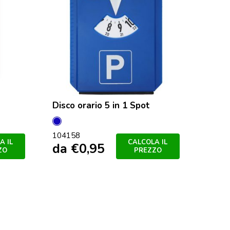
Disco orario 5 in 1 Spot
Blu
104158
A IL
CALCOLA IL
da
€
0,95
ZO
PREZZO