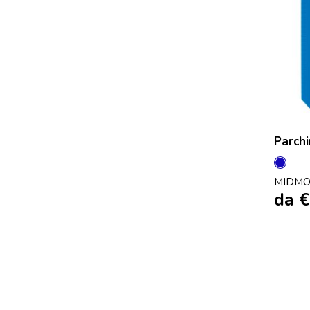
Parchi
Blu
MIDMO
da
€