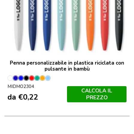
Penna personalizzabile in plastica riciclata con
pulsante in bambù
Bianco
Blu
Blu
Nero
Rosso
Verde
Arancio
Blu
MIDMO2304
Royal
Menta
Bambino
CALCOLA IL
da
€
0,22
PREZZO