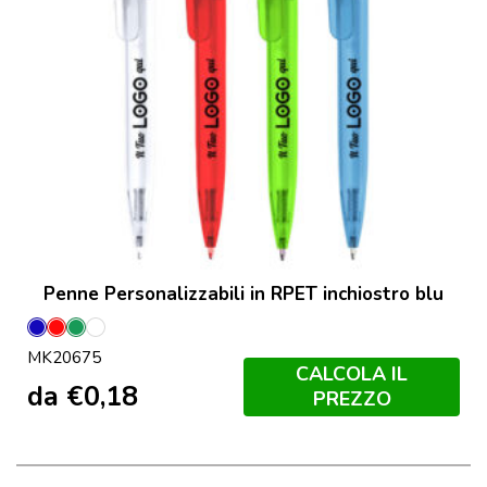
Penne Personalizzabili in RPET inchiostro blu
Blu
Rosso
Verde
Transparente
MK20675
CALCOLA IL
da
€
0,18
PREZZO