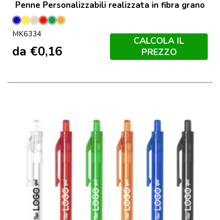
Penne Personalizzabili realizzata in fibra grano
Blu
Giallo
Naturale
Rosso
Verde
Orange
MK6334
CALCOLA IL
da
€
0,16
PREZZO