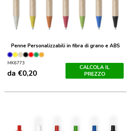
Penne Personalizzabili in fibra di grano e ABS
Blu
Giallo
Naturale
Nero
Rosso
Verde
Orange
MK6773
CALCOLA IL
da
€
0,20
PREZZO