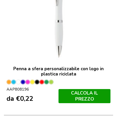
Penna a sfera personalizzabile con logo in
plastica riciclata
Arancione
Azzurro
Bianco
Blu
Fucsia
Giallo
Nero
Rosso
Verde
Lime
AAP808196
Verde
CALCOLA IL
da
€
0,22
PREZZO