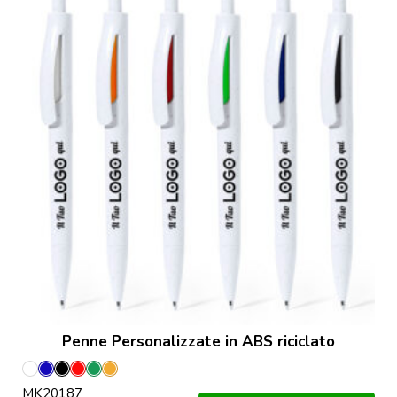
Penne Personalizzate in ABS riciclato
Bianco
Blu
Nero
Rosso
Verde
Orange
MK20187