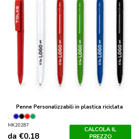
Penne Personalizzabili in plastica riciclata
Bianco
Blu
Nero
Rosso
Verde
MK20287
CALCOLA IL
da
€
0,18
PREZZO