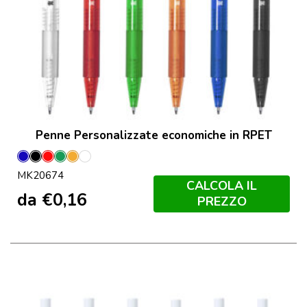
Penne Personalizzate economiche in RPET
Blu
Nero
Rosso
Verde
Orange
Transparente
MK20674
CALCOLA IL
da
€
0,16
PREZZO