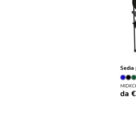
Sedia 
Blu
Ne
MIDKC
da
€