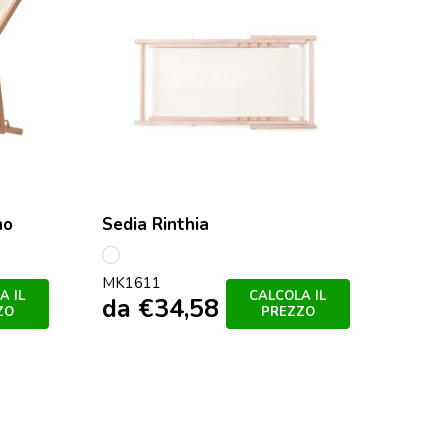
no
Sedia Rinthia
S/C
MK1611
A IL
CALCOLA IL
da
€
34,58
ZO
PREZZO