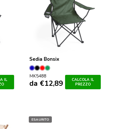
Sedia Bonsix
Blu
Nero
Rosso
Verde
MK5488
A IL
CALCOLA IL
da
€
12,89
ZO
PREZZO
ESAURITO