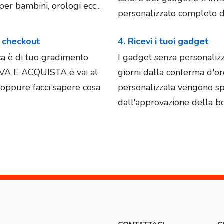
er bambini, orologi ecc...
personalizzato completo di
l checkout
4. Ricevi i tuoi gadget
ica è di tuo gradimento
I gadget senza personaliz
OVA E ACQUISTA e vai al
giorni dalla conferma d'o
e oppure facci sapere cosa
personalizzata vengono spe
dall'approvazione della bo