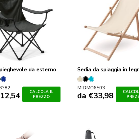
pieghevole da esterno
Sedia da spiaggia in leg
ro
Verde
Francese
Beige
Nero
Turchese
6382
MIDMO6503
Scuro
Navy
CALCOLA IL
CALCOL
12,54
da
€
33,98
PREZZO
PREZ