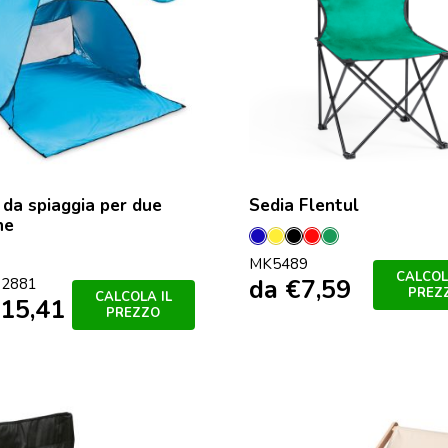
da spiaggia per due
Sedia Flentul
ne
Blu
Giallo
Nero
Rosso
Verde
ese
MK5489
CALCOL
da
€
7,59
2881
PREZ
CALCOLA IL
15,41
PREZZO