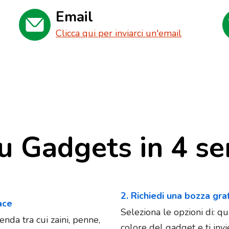
Email
Clicca qui per inviarci un'email
u Gadgets in 4 se
2. Richiedi una bozza gra
iace
Seleziona le opzioni di: qu
enda tra cui zaini, penne,
colore del gadget e ti in