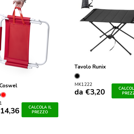
Tavolo Runix
Nero
MK1222
 Coswel
CALCOL
da
€
3,20
PREZ
ey
Nero
Rosso
1
CALCOLA IL
14,36
PREZZO