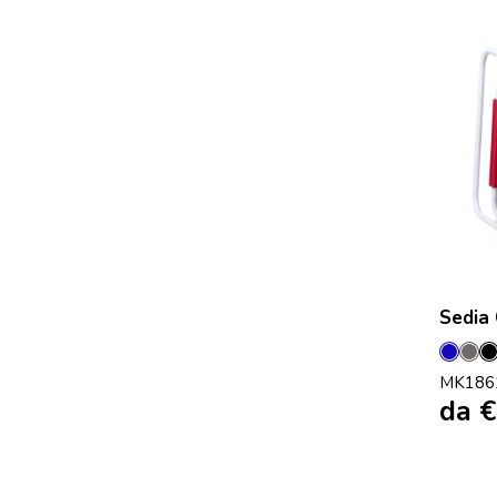
Sedia
Blu
Gr
MK186
da
€