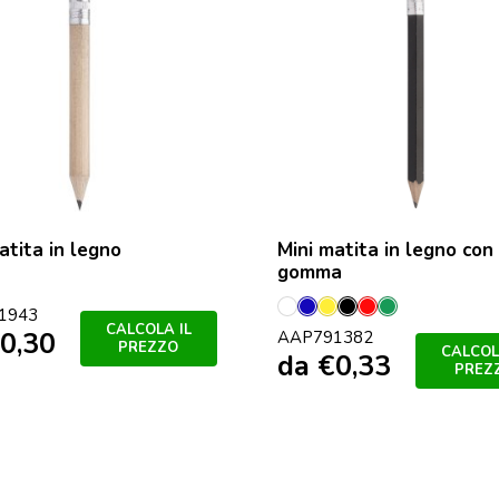
atita in legno
Mini matita in legno con
gomma
colore
1943
Bianco
Blu
Giallo
Nero
Rosso
Verde
CALCOLA IL
0,30
AAP791382
PREZZO
CALCOL
da
€
0,33
PREZ