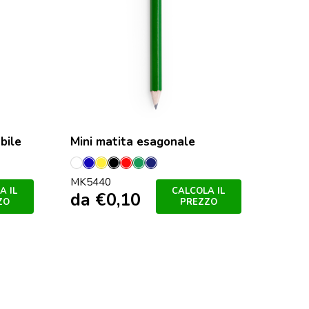
bile
Mini matita esagonale
urale
Bianco
Blu
Giallo
Nero
Rosso
Verde
Marineo
MK5440
A IL
CALCOLA IL
da
€
0,10
ZO
PREZZO