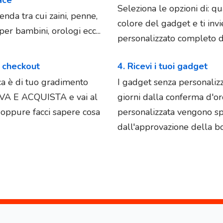
Seleziona le opzioni di: qu
enda tra cui zaini, penne,
colore del gadget e ti in
er bambini, orologi ecc...
personalizzato completo di
l checkout
4. Ricevi i tuoi gadget
ica è di tuo gradimento
I gadget senza personaliz
OVA E ACQUISTA e vai al
giorni dalla conferma d'o
e oppure facci sapere cosa
personalizzata vengono spe
dall'approvazione della bo