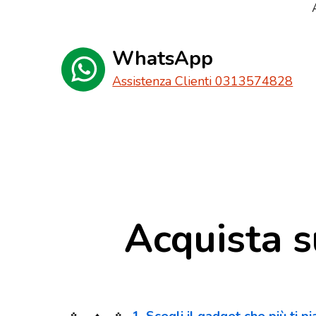
WhatsApp
Assistenza Clienti 0313574828
Acquista s
1. Scegli il gadget che più ti p