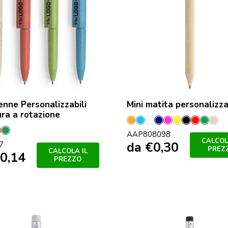
enne Personalizzabili
Mini matita personalizza
ra a rotazione
Arancione
Azzurro
Bianco
Blu
Fucsia
Giallo
Nero
Rosso
Verde
Nat
urale
Rosso
Verde
AAP808098
Scuro
CALCOL
da
€
0,30
7
PREZ
CALCOLA IL
0,14
PREZZO