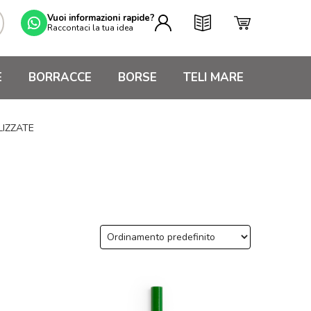
Vuoi informazioni rapide?
Raccontaci la tua idea
E
BORRACCE
BORSE
TELI MARE
LIZZATE