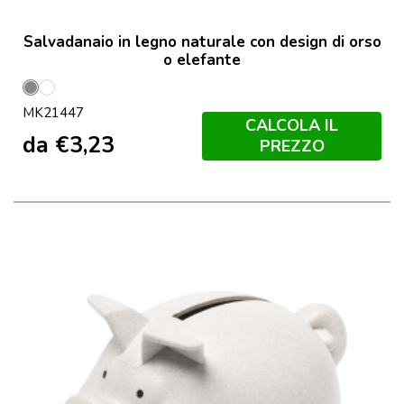
Salvadanaio in legno naturale con design di orso
o elefante
Elefante
Urso
MK21447
CALCOLA IL
da
€
3,23
PREZZO