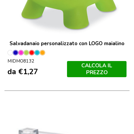
Salvadanaio personalizzato con LOGO maialino
Bianco
Blu
Fucsia
Lime
Rosso
Turchese
Arancio
MIDMO8132
CALCOLA IL
da
€
1,27
PREZZO