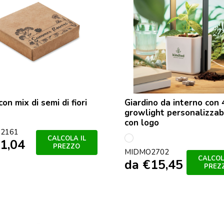
con mix di semi di fiori
Giardino da interno con
growlight personalizzab
con logo
2161
CALCOLA IL
1,04
Bianco
PREZZO
MIDMO2702
CALCOL
da
€
15,45
PREZ