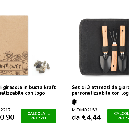
i girasole in busta kraft
Set di 3 attrezzi da giar
alizzabile con logo
personalizzabile con lo
Nero
2217
MIDMO2153
CALCOLA IL
CALCOL
0,90
da
€
4,44
PREZZO
PREZ