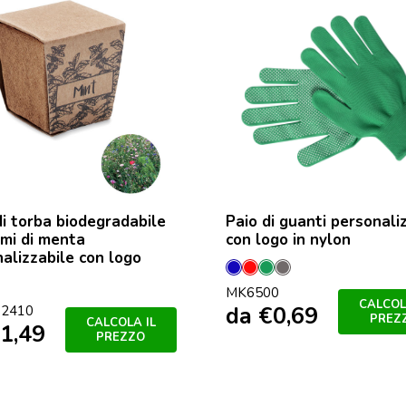
i torba biodegradabile
Paio di guanti personaliz
mi di menta
con logo in nylon
alizzabile con logo
Blu
Rosso
Verde
Grey
MK6500
CALCOL
da
€
0,69
2410
PREZ
CALCOLA IL
1,49
PREZZO