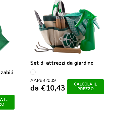
Set di attrezzi da giardino
zabili
multicolore
AAP892009
CALCOLA IL
da
€
10,43
PREZZO
A IL
ZO