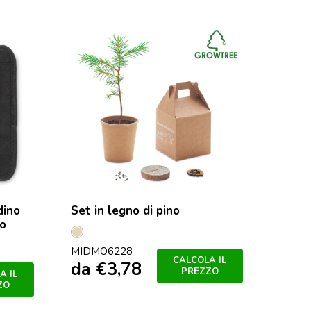
dino
Set in legno di pino
go
Beige
MIDMO6228
CALCOLA IL
da
€
3,78
PREZZO
A IL
ZO