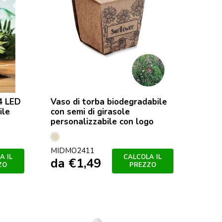
 4 LED
Vaso di torba biodegradabile
ile
con semi di girasole
personalizzabile con logo
Beige
MIDMO2411
A IL
CALCOLA IL
da
€
1,49
ZO
PREZZO