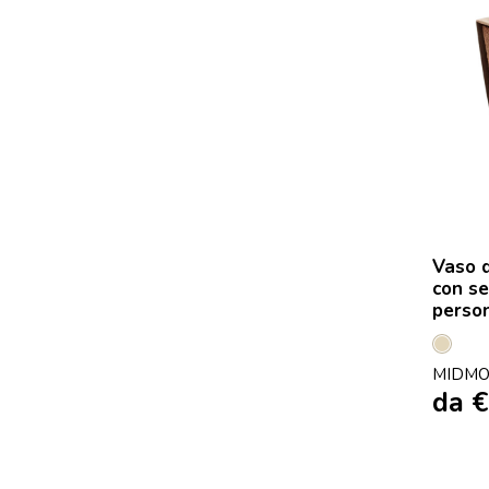
Vaso d
con se
person
Beige
MIDMO
da
€