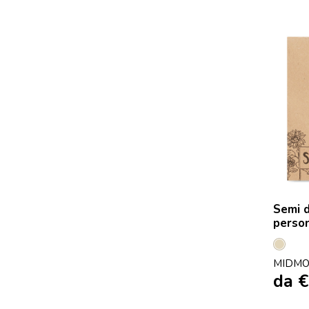
Semi d
person
Beige
MIDMO
da
€