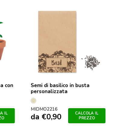
ta con
Semi di basilico in busta
personalizzata
Beige
MIDMO2216
A IL
CALCOLA IL
da
€
0,90
ZO
PREZZO