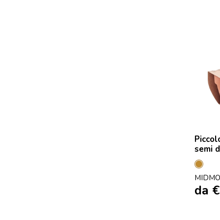
Piccol
semi d
Legn
MIDMO
da
€