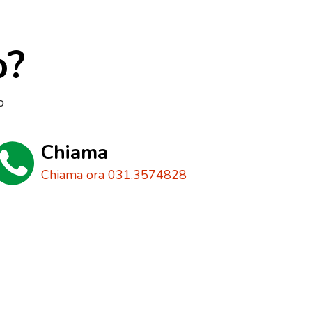
o?
o
Chiama
Chiama ora 031.3574828