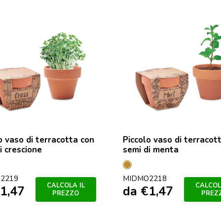
o vaso di terracotta con
Piccolo vaso di terracot
i crescione
semi di menta
o
Legno
2219
MIDMO2218
CALCOLA IL
CALCOL
1,47
da
€
1,47
PREZZO
PREZ