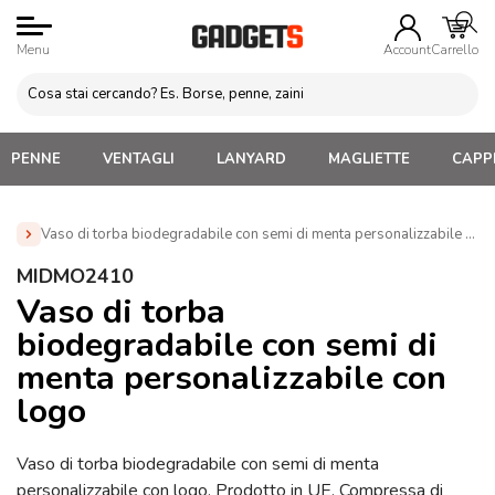
Menu
Account
Carrello
PENNE
VENTAGLI
LANYARD
MAGLIETTE
CAPPE
Vaso di torba biodegradabile con semi di menta personalizzabile c
Home
»
Gadget per Casa e Giardino
»
Articoli da
MIDMO2410
Giardinaggio
»
Vaso di torba biodegradabile con semi di menta
Vaso di torba
personalizzabile con logo (MIDMO2410)
biodegradabile con semi di
menta personalizzabile con
logo
Vaso di torba biodegradabile con semi di menta
personalizzabile con logo. Prodotto in UE. Compressa di