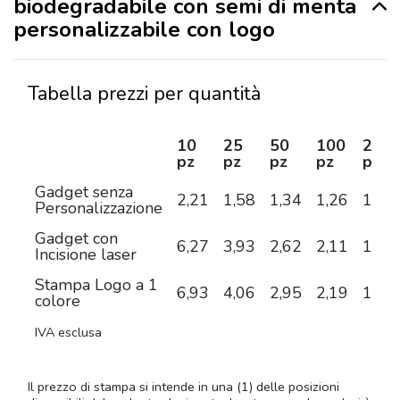
biodegradabile con semi di menta
personalizzabile con logo
Tabella prezzi per quantità
10
25
50
100
250
pz
pz
pz
pz
pz
Gadget senza
2,21
1,58
1,34
1,26
1,17
Personalizzazione
Gadget con
6,27
3,93
2,62
2,11
1,74
Incisione laser
Stampa Logo a 1
6,93
4,06
2,95
2,19
1,74
colore
IVA esclusa
Il prezzo di stampa si intende in una (1) delle posizioni