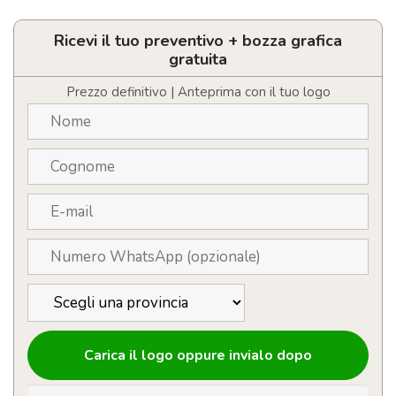
di
torba
biodegradabile
Ricevi il tuo preventivo + bozza grafica
con
gratuita
semi
di
Prezzo definitivo | Anteprima con il tuo logo
menta
personalizzabile
con
logo
quantità
Carica il logo oppure invialo dopo