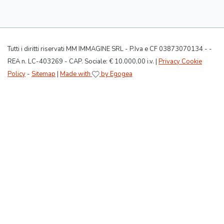
Tutti i diritti riservati MM IMMAGINE SRL - P.Iva e CF 03873070134 - -
REA n. LC-403269 - CAP. Sociale: € 10.000,00 i.v. |
Privacy Cookie
Policy
-
Sitemap
|
Made with
by Egogea