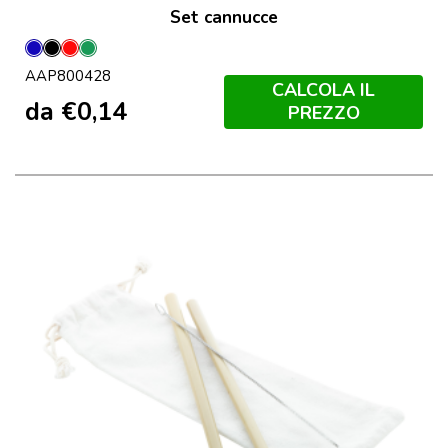
Set cannucce
Blu
Nero
Rosso
Verde
AAP800428
CALCOLA IL
da
€
0,14
PREZZO