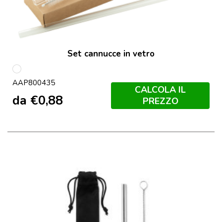
Set cannucce in vetro
multicolore
AAP800435
CALCOLA IL
da
€
0,88
PREZZO