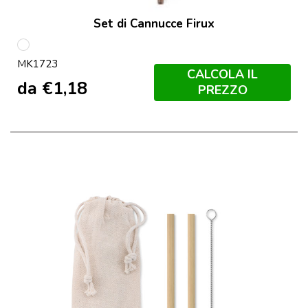
Set di Cannucce Firux
S/C
MK1723
CALCOLA IL
da
€
1,18
PREZZO