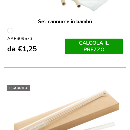
Set cannucce in bambù
multicolore
AAP809573
CALCOLA IL
da
€
1,25
PREZZO
ESAURITO