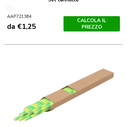
multicolore
AAP721384
CALCOLA IL
da
€
1,25
PREZZO