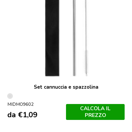
Set cannuccia e spazzolina
Argento
MIDMO9602
Opaco
CALCOLA IL
da
€
1,09
PREZZO