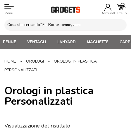
Menu
Account
Carrello
PENNE
VENTAGLI
LANYARD
MAGLIETTE
CAPPE
HOME
»
OROLOGI
»
OROLOGI IN PLASTICA
PERSONALIZZATI
Orologi in plastica
Personalizzati
Visualizzazione del risultato