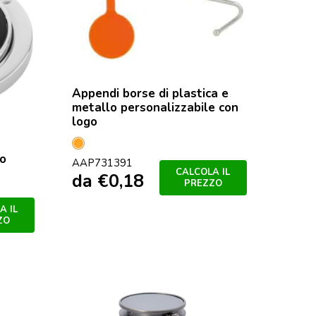
Appendi borse di plastica e
metallo personalizzabile con
logo
Arancione
go
AAP731391
CALCOLA IL
da
€
0,18
PREZZO
A IL
ZO