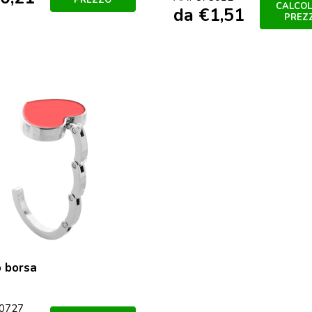
PREZZO
CALCOL
da
€
1,51
PREZ
 borsa
o
0727