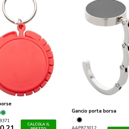
borse
Gancio porta borsa
llo
Rosso
Verde
9371
Bianco
Nero
CALCOLA IL
0,21
AAP873012