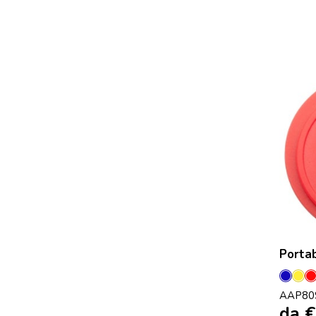
Porta
Blu
Gia
AAP80
da
€