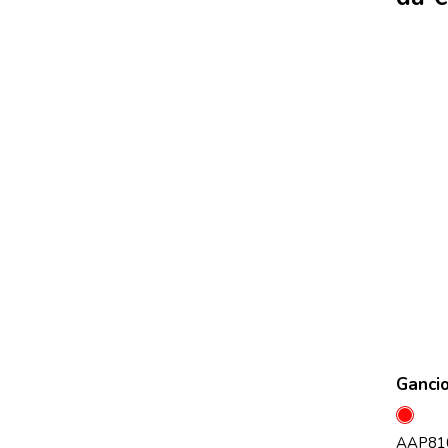
Gancio
Ross
AAP81