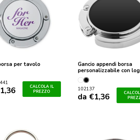
orsa per tavolo
Gancio appendi borsa
personalizzabile con lo
nto
ro
441
Bianco
Nero
CALCOLA IL
1,36
102137
PREZZO
CALCOL
da
€
1,36
PREZ