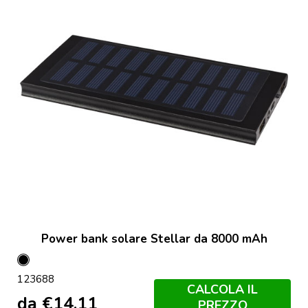
Power bank solare Stellar da 8000 mAh
Nero
123688
CALCOLA IL
da
€
14,11
PREZZO