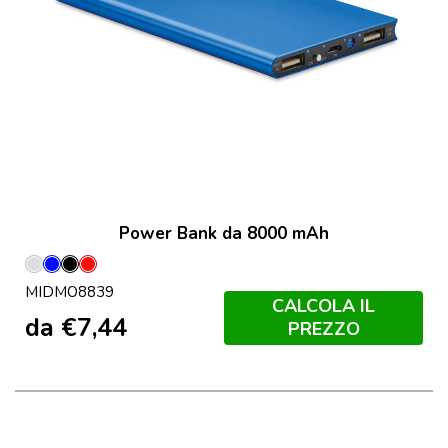
Power Bank da 8000 mAh
Argento
Blu
Nero
Rosso
MIDMO8839
Opaco
Royal
CALCOLA IL
da
€
7,44
PREZZO