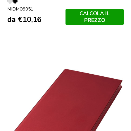
Argento
Nero
MIDMO9051
Opaco
CALCOLA IL
da
€
10,16
PREZZO