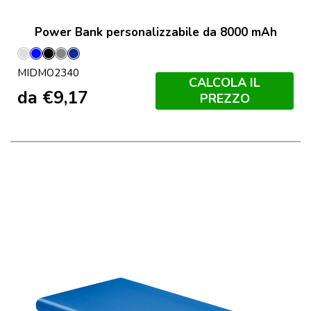
Power Bank personalizzabile da 8000 mAh
Argento
Blu
Nero
Titanio
Francese
MIDMO2340
Opaco
Royal
Navy
CALCOLA IL
da
€
9,17
PREZZO