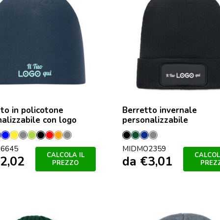
to in policotone
Berretto invernale
alizzabile con logo
personalizzabile
nco
Blu
Blu
Giallo
Grigio
Lime
Nero
Rosso
Arancio
Grigio
Nero
Verde
Francese
Grigio
6645
MIDMO2359
Royal
Pietra
Scuro
Navy
Pietra
CALCOLA IL
CALCOL
2,02
da
€
3,01
PREZZO
PREZ