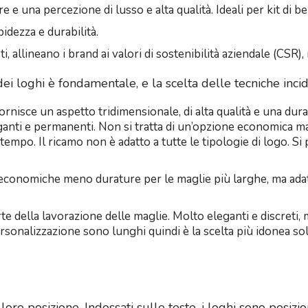
e e una percezione di lusso e alta qualità. Ideali per kit di
idezza e durabilità.
ti, allineano i brand ai valori di sostenibilità aziendale (CSR)
 dei loghi è fondamentale, e la scelta delle tecniche inci
Fornisce un aspetto tridimensionale, di alta qualità e una dura
anti e permanenti. Non si tratta di un’opzione economica ma
tempo. Il ricamo non è adatto a tutte le tipologie di logo. Si
economiche meno durature per le maglie più larghe, ma adatt
arte della lavorazione delle maglie. Molto eleganti e discret
sonalizzazione sono lunghi quindi è la scelta più idonea sol
loro posizione. Indossati sulle teste, i loghi sono posizion