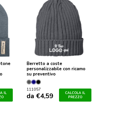
otone
Berretto a coste
personalizzabile con ricamo
go
su preventivo
Grigio
Navy
Nero
111057
Tempesta
A IL
CALCOLA IL
da
€
4,59
ZO
PREZZO