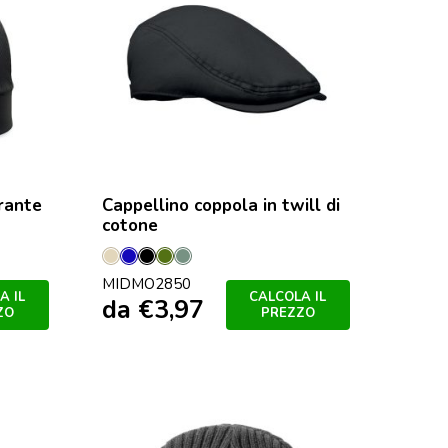
irante
Cappellino coppola in twill di
cotone
Beige
Blu
Nero
Verde
Cachi
MIDMO2850
militare
A IL
CALCOLA IL
da
€
3,97
ZO
PREZZO