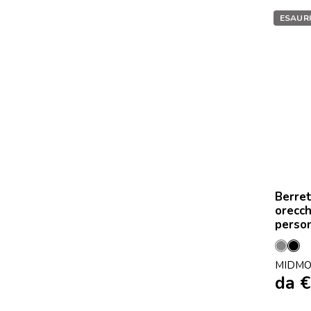
ESAUR
Berret
orecc
person
Grigi
Ne
MIDMO
da
€