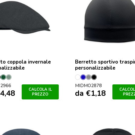
to coppola invernale
Berretto sportivo trasp
alizzabile
personalizzabile
gio
Nero
Verde
Cachi
Bianco
Blu
Grigio
Nero
2966
MIDMO2878
Scuro
CALCOLA IL
CALCOL
4,48
da
€
1,18
PREZZO
PREZ