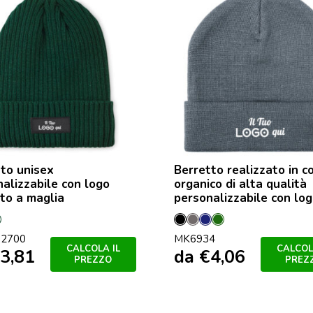
to unisex
Berretto realizzato in c
alizzabile con logo
organico di alta qualità
to a maglia
personalizzabile con lo
ro
Verde
Nero
Grey
Marineo
Verde
2700
MK6934
Scuro
Escuro
CALCOLA IL
CALCOL
3,81
da
€
4,06
PREZZO
PREZ