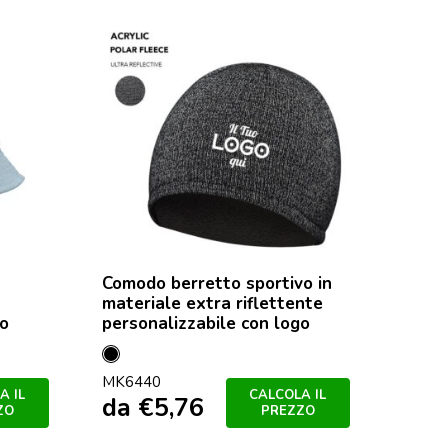
Comodo berretto sportivo in
materiale extra riflettente
go
personalizzabile con logo
Nero
MK6440
A IL
CALCOLA IL
da
€
5,76
ZO
PREZZO