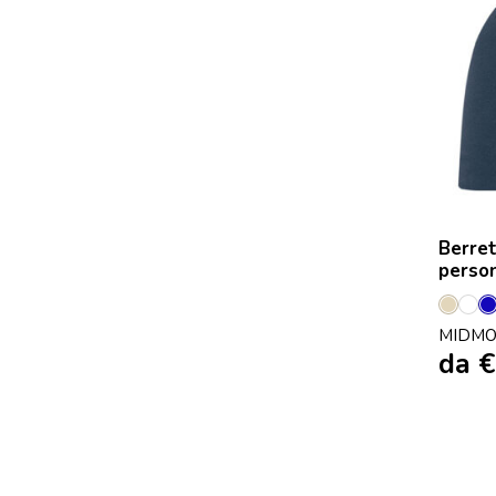
Berret
person
Beige
Bia
MIDMO
da
€