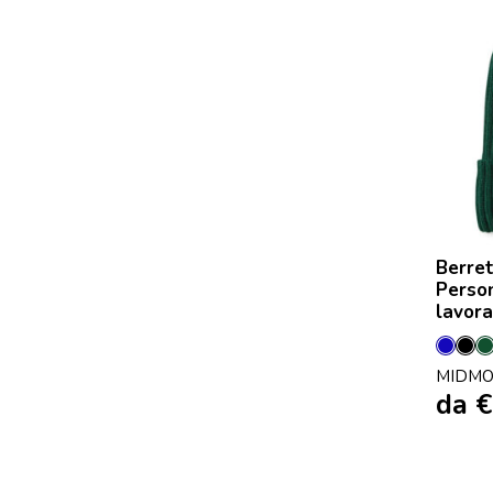
Berret
Person
lavora
Blu
Ne
MIDMO
da
€