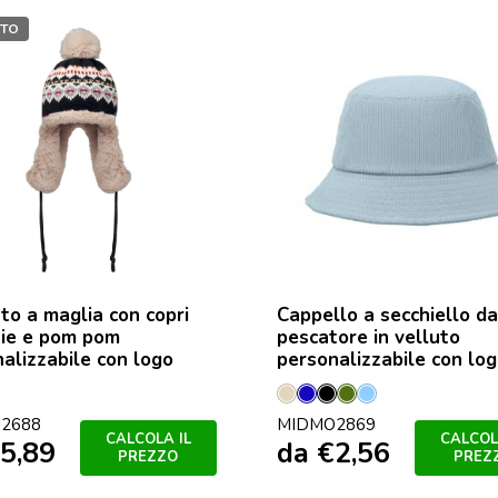
ITO
to a maglia con copri
Cappello a secchiello da
hie e pom pom
pescatore in velluto
alizzabile con logo
personalizzabile con lo
o
ro
Beige
Blu
Nero
Verde
Blu
2688
MIDMO2869
militare
Bambino
CALCOLA IL
CALCOL
5,89
da
€
2,56
PREZZO
PREZ