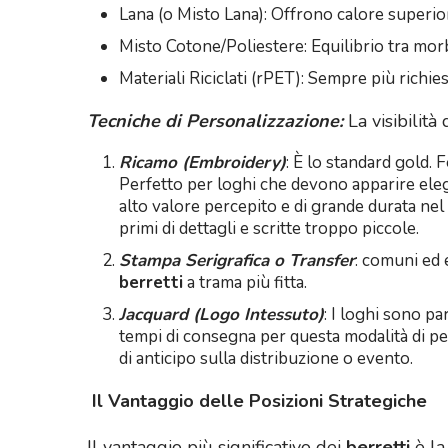
Lana (o Misto Lana): Offrono calore superior
Misto Cotone/Poliestere: Equilibrio tra morb
Materiali Riciclati (rPET): Sempre più richies
Tecniche di Personalizzazione:
La visibilità
Ricamo (Embroidery)
: È lo standard gold. 
Perfetto per loghi che devono apparire eleg
alto valore percepito e di grande durata nel 
primi di dettagli e scritte troppo piccole.
Stampa Serigrafica o Transfer
: comuni ed 
berretti
a trama più fitta.
Jacquard (Logo Intessuto)
: I loghi sono p
tempi di consegna per questa modalità di per
di anticipo sulla distribuzione o evento.
Il Vantaggio delle Posizioni Strategiche
Il vantaggio più significativo dei
berretti
è la 