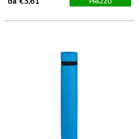
da
€
3,61
PREZZO