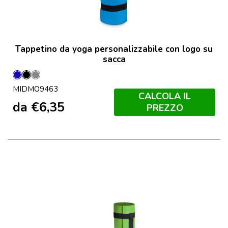
Tappetino da yoga personalizzabile con logo su
sacca
Blu
Nero
Grigio
MIDMO9463
Pietra
CALCOLA IL
da
€
6,35
PREZZO