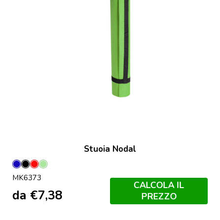
Stuoia Nodal
Blu
Nero
Rosso
Verde
MK6373
Claro
CALCOLA IL
da
€
7,38
PREZZO