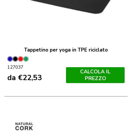
Tappetino per yoga in TPE riciclato
Blu
Nero
Rosso
Verde
127037
CALCOLA IL
da
€
22,53
PREZZO