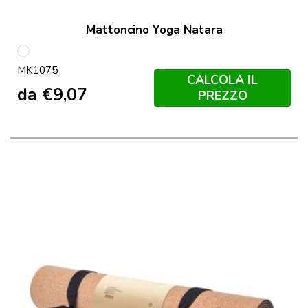
Mattoncino Yoga Natara
S/C
MK1075
CALCOLA IL
da
€
9,07
PREZZO