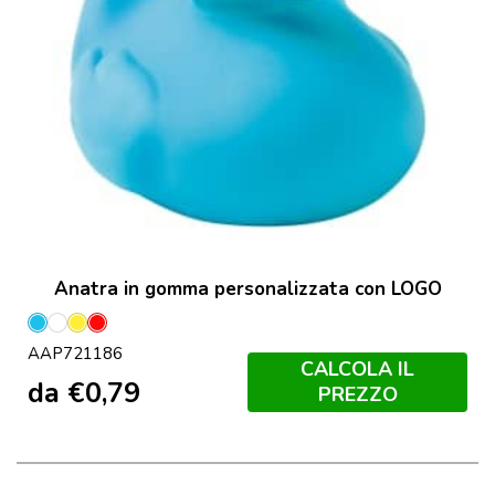
Anatra in gomma personalizzata con LOGO
Azzurro
Bianco
Giallo
Rosso
AAP721186
CALCOLA IL
da
€
0,79
PREZZO