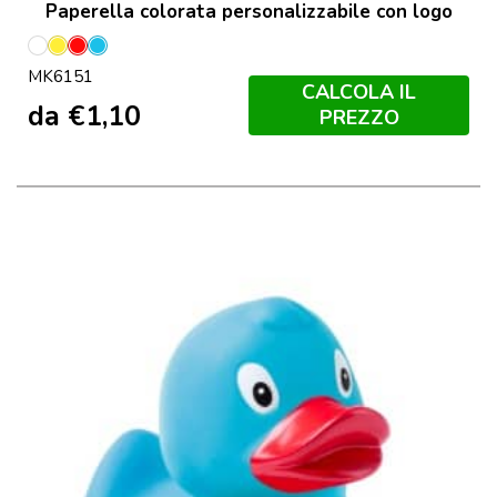
Paperella colorata personalizzabile con logo
Bianco
Giallo
Rosso
Azzurro
MK6151
CALCOLA IL
da
€
1,10
PREZZO