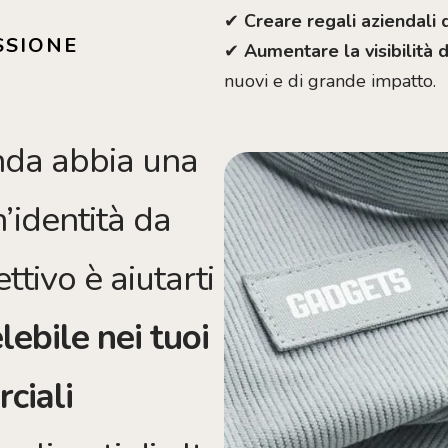
✔
Creare regali aziendali d
SSIONE
✔
Aumentare la visibilità 
nuovi e di grande impatto.
nda abbia una
’identità da
ettivo è aiutarti
lebile nei tuoi
ciali