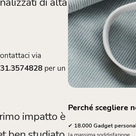
alizzati di alta
ontattaci via
031.3574828
per un
Perché scegliere n
 primo impatto è
✔
18.000
Gadget personaliz
t ben studiato
la massima soddisfazione.