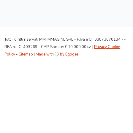
Tutti i diritti riservati MM IMMAGINE SRL - P.Iva e CF 03873070134 - -
REA n. LC-403269 - CAP. Sociale: € 10.000,00 i.v. |
Privacy Cookie
Policy
-
Sitemap
|
Made with
by Egogea