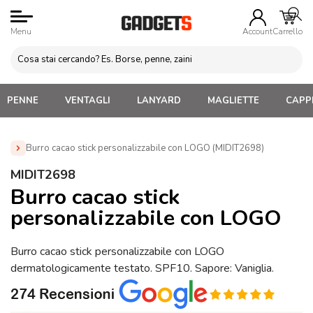
Menu
Account
Carrello
PENNE
VENTAGLI
LANYARD
MAGLIETTE
CAPPE
Burro cacao stick personalizzabile con LOGO (MIDIT2698)
Home
»
Gadget Tematici Personalizzabili
»
Gadget
MIDIT2698
Personalizzati per Medici, Dentisti e Sanità
»
Burro cacao stick
Burro cacao stick
personalizzabile con LOGO (MIDIT2698)
personalizzabile con LOGO
Burro cacao stick personalizzabile con LOGO
dermatologicamente testato. SPF10. Sapore: Vaniglia.