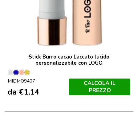
Stick Burro cacao Laccato lucido
personalizzabile con LOGO
Argento
Blu
Champagne
Oro
MIDMO9407
Lucido
CALCOLA IL
PREZZO
da
€
1,14