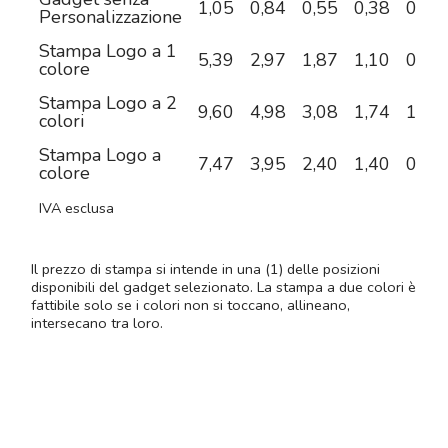
1,05
0,84
0,55
0,38
0,36
Personalizzazione
Stampa Logo a 1
5,39
2,97
1,87
1,10
0,76
colore
Stampa Logo a 2
9,60
4,98
3,08
1,74
1,09
colori
Stampa Logo a
7,47
3,95
2,40
1,40
0,98
colore
IVA esclusa
Il prezzo di stampa si intende in una (1) delle posizioni
disponibili del gadget selezionato. La stampa a due colori è
fattibile solo se i colori non si toccano, allineano,
intersecano tra loro.