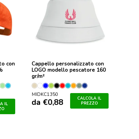
to con
Cappello personalizzato con
0%
LOGO modello pescatore 160
gr/m²
so
erde
Verde
Azzurro
Beige
Bianco
Blu
Lime
Nero
Rosso
Turchese
Arancio
Cachi
Francese
MIDKC1350
lo
Pastello
Royal
Navy
CALCOLA IL
da
€
0,88
PREZZO
A IL
ZO