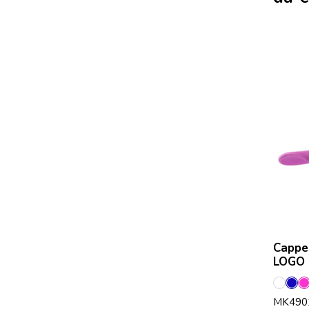
Cappel
LOGO 
Bianc
Bl
F
MK490