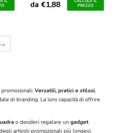
A IL
CALCOLA IL
da
€
1,88
ZO
PREZZO
→
t promozionali.
Versatili, pratici e stilosi
,
le di branding. La loro capacità di offrire
uadra
o desideri regalare un
gadget
egli articoli promozionali più longevi,