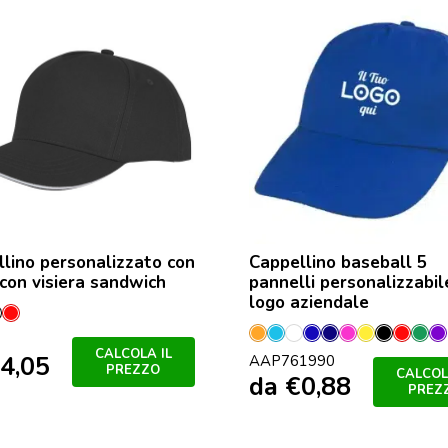
lino personalizzato con
Cappellino baseball 5
on visiera sandwich
pannelli personalizzabil
logo aziendale
o
vy
Nero
Rosso
Arancione
Azzurro
Bianco
Blu
Blu
Fucsia
Giallo
Nero
Rosso
Ver
V
esta
CALCOLA IL
4,05
AAP761990
Scuro
PREZZO
CALCOL
da
€
0,88
PREZ