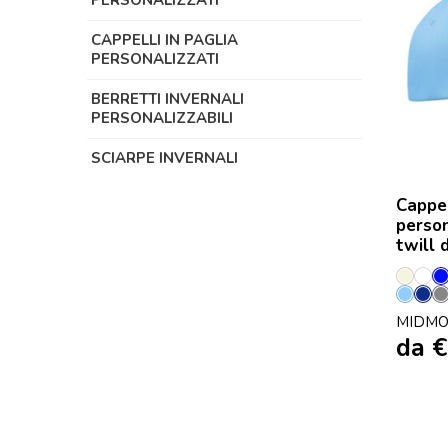
PERSONALIZZATI
CAPPELLI IN PAGLIA
PERSONALIZZATI
BERRETTI INVERNALI
PERSONALIZZABILI
SCIARPE INVERNALI
Cappel
person
twill 
Avori
Bia
Blu
Fra
G
MIDMO
Bamb
Na
P
da
€