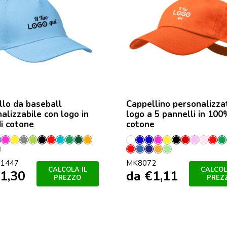
lo da baseball
Cappellino personalizza
alizzabile con logo in
logo a 5 pannelli in 10
di cotone
cotone
o
nco
Blu
Fucsia
Giallo
Grigio
Lime
Nero
Rosso
Turchese
Verde
Verde
Arancio
Bianco
Bianco
Blu
Fucsia
Giallo
Nero
Porpora
Rosa
Rosa
Ros
V
ncese
rigio
Bianco
Blu
Marineo
Orange
Verde
Royal
Scuro
Blu
Pastel
1447
MK8072
ino
vy
ietra
/
Pastello
Claro
CALCOLA IL
CALCOL
1,30
da
€
1,11
Rosso
PREZZO
PREZ