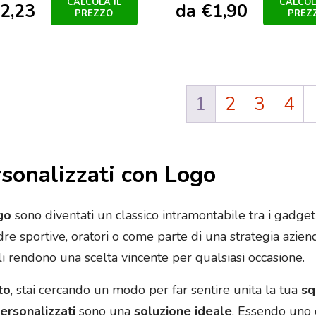
CALCOLA IL
CALCOL
2,23
da
€
1,90
PREZZO
PREZ
1
2
3
4
rsonalizzati con Logo
go
sono diventati un classico intramontabile tra i gadge
re sportive, oratori o come parte di una strategia azienda
e li rendono una scelta vincente per qualsiasi occasione.
to
, stai cercando un modo per far sentire unita la tua
sq
personalizzati
sono una
soluzione ideale
. Essendo uno d