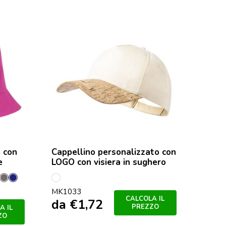
 con
Cappellino personalizzato con
e
LOGO con visiera in sughero
de
zzurro
Grey
Marineo
S/C
MK1033
CALCOLA IL
da
€
1,72
PREZZO
A IL
ZO