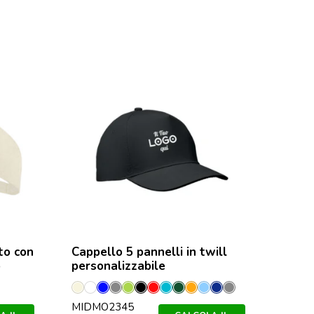
to con
Cappello 5 pannelli in twill
o
personalizzabile
Avorio
Bianco
Blu
Grigio
Lime
Nero
Rosso
Turchese
Verde
Arancio
Blu
Francese
Grigio
MIDMO2345
Royal
Scuro
Bambino
Navy
Pietra