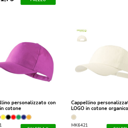
lino personalizzato con
Cappellino personalizza
in cotone
LOGO in cotone organic
o
u
ucsia
Giallo
Nero
Rosso
Verde
Marineo
Orange
Naturale
1
MK6421