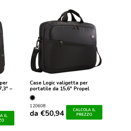
 per
Case Logic valigetta per
7,3″ –
portatile da 15,6″ Propel
Nero
120608
CALCOLA IL
da
€
50,94
PREZZO
A IL
ZO