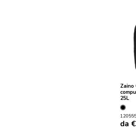
Zaino 
comput
25L
Nero
12055
da
€