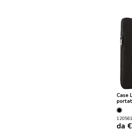
Case L
portat
Nero
12056
da
€