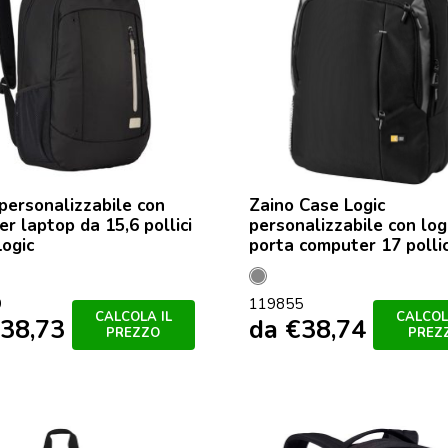
personalizzabile con
Zaino Case Logic
er laptop da 15,6 pollici
personalizzabile con lo
ogic
porta computer 17 pollic
Nero
9
119855
/
CALCOLA IL
CALCOL
38,73
da
€
38,74
Grigio
PREZZO
PREZ