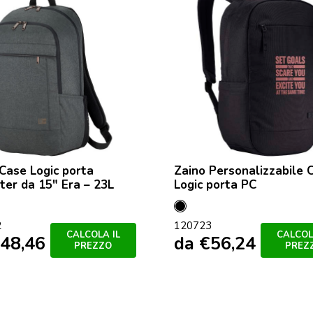
Case Logic porta
Zaino Personalizzabile 
er da 15″ Era – 23L
Logic porta PC
o
Nero
2
120723
nge
CALCOLA IL
CALCOL
48,46
da
€
56,24
PREZZO
PREZ