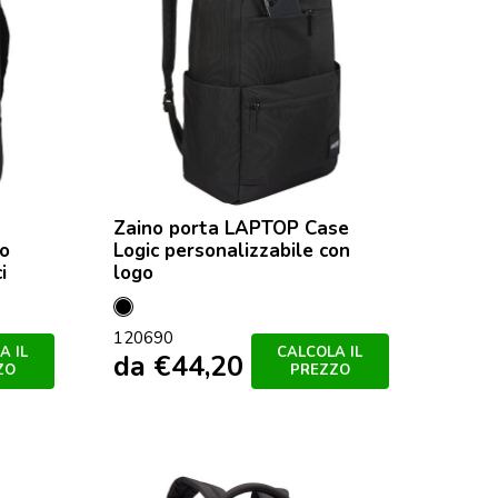
Zaino porta LAPTOP Case
go
Logic personalizzabile con
i
logo
Nero
120690
A IL
CALCOLA IL
da
€
44,20
ZO
PREZZO