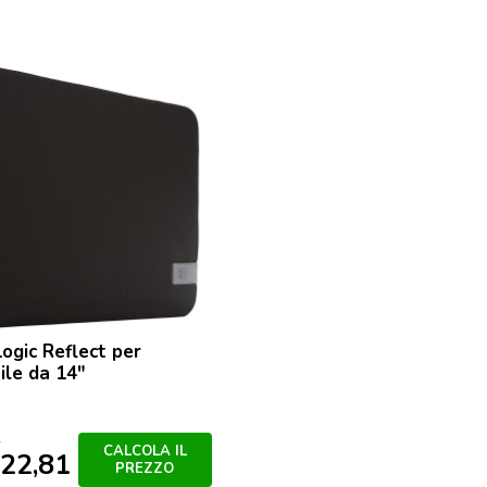
ogic Reflect per
ile da 14″
1
CALCOLA IL
22,81
PREZZO