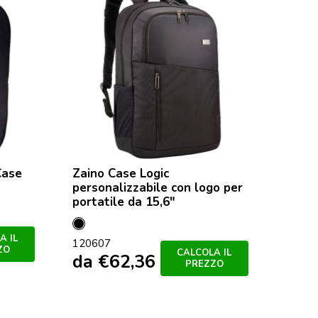
Case
Zaino Case Logic
personalizzabile con logo per
portatile da 15,6″
Nero
A IL
120607
ZO
CALCOLA IL
da
€
62,36
PREZZO