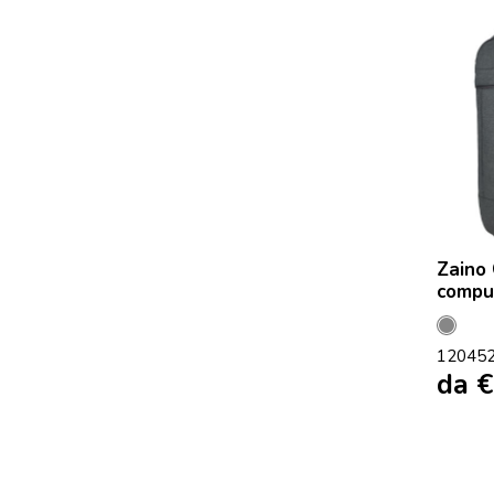
Zaino 
comput
Grigi
12045
Mela
da
€