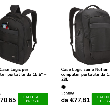
Case Logic per
Case Logic zaino Notion
er portatile da 15,6″ –
computer portatile da 1
29L
Nero
5
120556
CALCOLA IL
CALCOL
70,65
da
€
77,81
PREZZO
PREZ