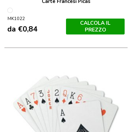
Carte Francesi Picas
S/C
MK1022
CALCOLA IL
da
€
0,84
PREZZO