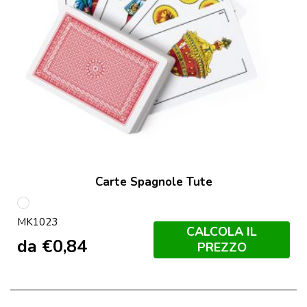
Carte Spagnole Tute
S/C
MK1023
CALCOLA IL
da
€
0,84
PREZZO