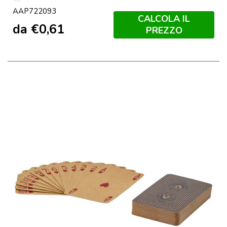
multicolore
AAP722093
CALCOLA IL
da
€
0,61
PREZZO