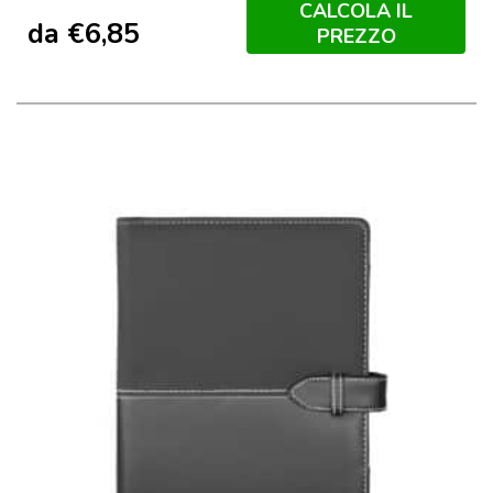
CALCOLA IL
da
€
6,85
PREZZO