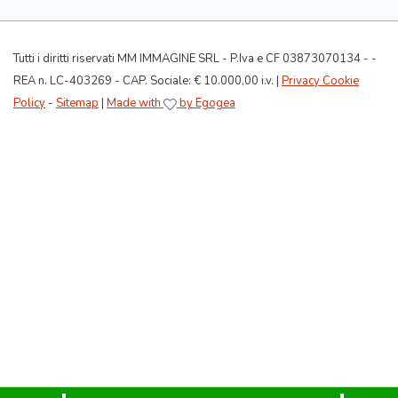
Tutti i diritti riservati MM IMMAGINE SRL - P.Iva e CF 03873070134 - -
REA n. LC-403269 - CAP. Sociale: € 10.000,00 i.v. |
Privacy Cookie
Policy
-
Sitemap
|
Made with
by Egogea