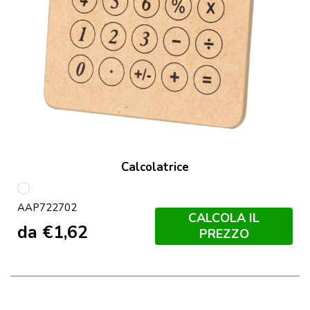
Calcolatrice
multicolore
AAP722702
CALCOLA IL
da
€
1,62
PREZZO