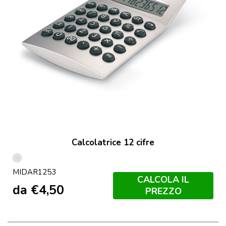
Calcolatrice 12 cifre
Argento
MIDAR1253
Opaco
CALCOLA IL
da
€
4,50
PREZZO