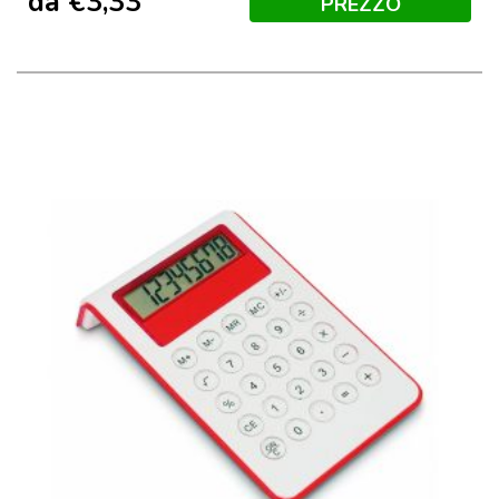
da
€
3,33
PREZZO