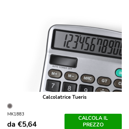
Calcolatrice Tueris
Grey
MK1883
CALCOLA IL
da
€
5,64
PREZZO