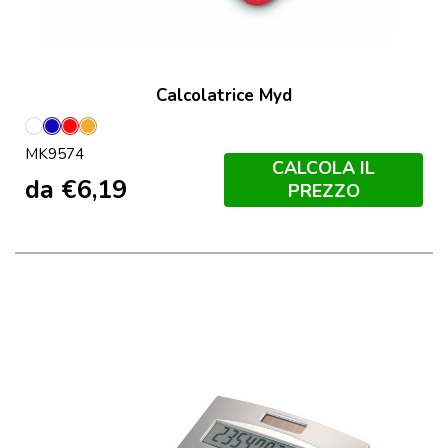
Calcolatrice Myd
Bianco
Blu
Rosso
Orange
MK9574
CALCOLA IL
da
€
6,19
PREZZO