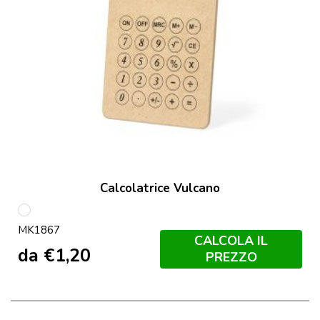
Calcolatrice Vulcano
S/C
MK1867
CALCOLA IL
da
€
1,20
PREZZO