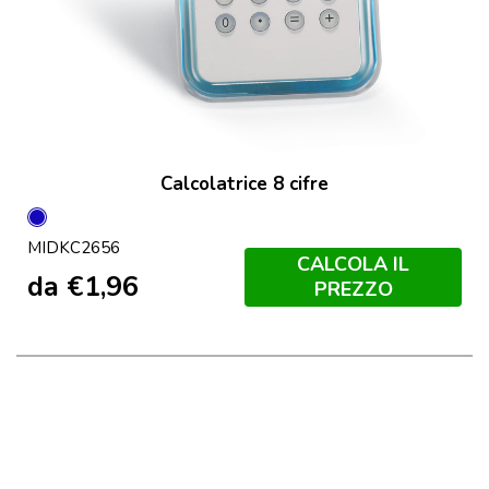
Calcolatrice 8 cifre
Blu
MIDKC2656
Trasparente
CALCOLA IL
da
€
1,96
PREZZO