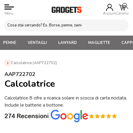
Menu
Account
Carrello
PENNE
VENTAGLI
LANYARD
MAGLIETTE
CAPPE
Calcolatrice (AAP722702)
Home
»
Gadget da Ufficio
»
Calcolatrici Personalizzate
»
AAP722702
Calcolatrice (AAP722702)
Calcolatrice
Calcolatrice 8 cifre a ricarica solare in scocca di carta riciclata.
Include le batterie a bottone.