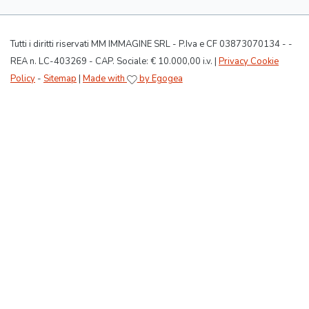
Tutti i diritti riservati MM IMMAGINE SRL - P.Iva e CF 03873070134 - -
REA n. LC-403269 - CAP. Sociale: € 10.000,00 i.v. |
Privacy Cookie
Policy
-
Sitemap
|
Made with
by Egogea