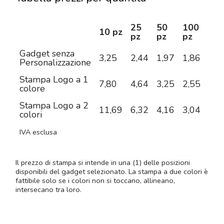
25
50
100
25
10 pz
pz
pz
pz
pz
Gadget senza
3,25
2,44
1,97
1,86
1,7
Personalizzazione
Stampa Logo a 1
7,80
4,64
3,25
2,55
2,1
colore
Stampa Logo a 2
11,69
6,32
4,16
3,04
2,3
colori
IVA esclusa
Il prezzo di stampa si intende in una (1) delle posizioni
disponibili del gadget selezionato. La stampa a due colori è
fattibile solo se i colori non si toccano, allineano,
intersecano tra loro.