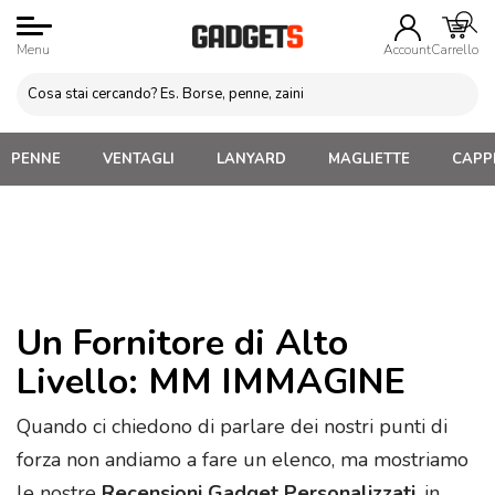
Menu
Account
Carrello
PENNE
VENTAGLI
LANYARD
MAGLIETTE
CAPPE
Un Fornitore di Alto
Livello: MM IMMAGINE
Quando ci chiedono di parlare dei nostri punti di
forza non andiamo a fare un elenco, ma mostriamo
le nostre
Recensioni Gadget Personalizzati
, in