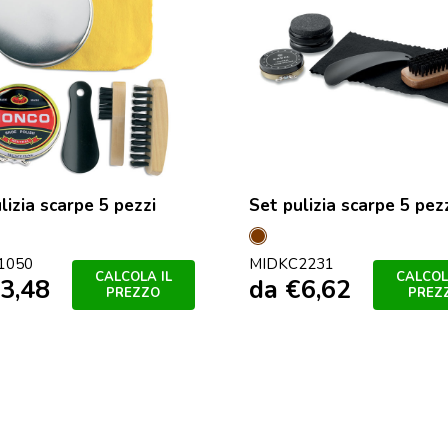
lizia scarpe 5 pezzi
Set pulizia scarpe 5 pez
nto
Marrone
1050
MIDKC2231
o
CALCOLA IL
CALCOL
3,48
da
€
6,62
PREZZO
PREZ