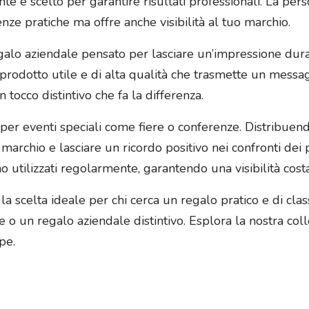
e è scelto per garantire risultati professionali. La per
nze pratiche ma offre anche visibilità al tuo marchio.
galo aziendale pensato per lasciare un’impressione duratura
 prodotto utile e di alta qualità che trasmette un messag
tocco distintivo che fa la differenza.
per eventi speciali come fiere o conferenze. Distribuend
archio e lasciare un ricordo positivo nei confronti dei pot
o utilizzati regolarmente, garantendo una visibilità cost
 la scelta ideale per chi cerca un regalo pratico e di cla
ce o un regalo aziendale distintivo. Esplora la nostra co
pe.