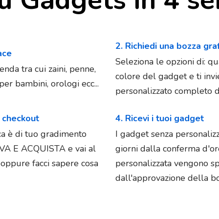
2. Richiedi una bozza gra
iace
Seleziona le opzioni di: qu
enda tra cui zaini, penne,
colore del gadget e ti in
er bambini, orologi ecc...
personalizzato completo di
l checkout
4. Ricevi i tuoi gadget
ica è di tuo gradimento
I gadget senza personaliz
OVA E ACQUISTA e vai al
giorni dalla conferma d'o
e oppure facci sapere cosa
personalizzata vengono spe
dall'approvazione della bo