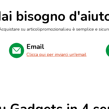
ai bisogno d'aiut
Acquistare su articolipromozionali.eu è semplice e sicur
Email
Clicca qui per inviarci un'email
u Gadgets in 4 se