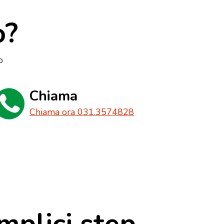
o?
o
Chiama
Chiama ora 031.3574828
mplici step