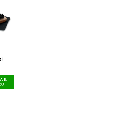
zi
A IL
ZO