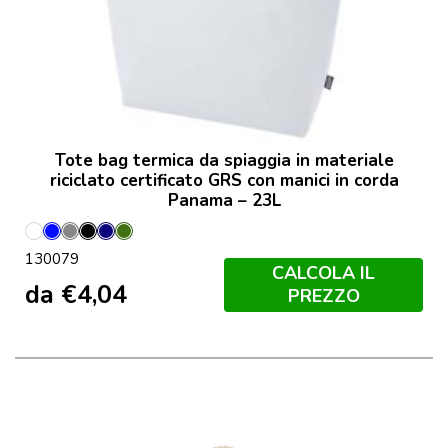
Tote bag termica da spiaggia in materiale
riciclato certificato GRS con manici in corda
Panama – 23L
Bianco
Blu
Grigio
Nero
Navy
Oliva
130079
Royal
CALCOLA IL
da
€
4,04
PREZZO