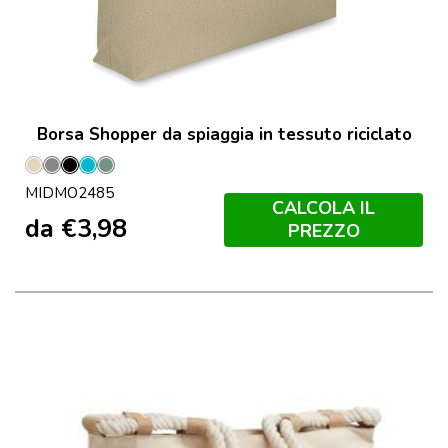
Borsa Shopper da spiaggia in tessuto riciclato
Beige
Grigio
Nero
Turchese
Cachi
MIDMO2485
CALCOLA IL
da
€
3,98
PREZZO