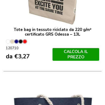
Tote bag in tessuto riciclato da 220 g/m²
certificato GRS Odessa – 13L
Bianco
Naturale
Navy
Nero
Rosso
120710
CALCOLA IL
da
€
3,27
PREZZO