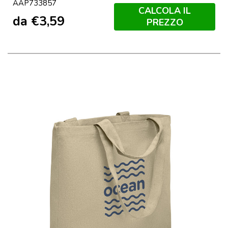
AAP733857
Scuro
CALCOLA IL
da
€
3,59
PREZZO