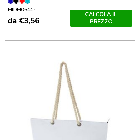
Blu
Nero
Rosso
Turchese
MIDMO6443
CALCOLA IL
da
€
3,56
PREZZO