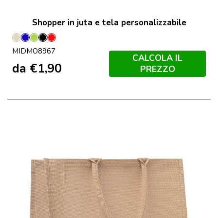
Shopper in juta e tela personalizzabile
Beige
Blu
Lime
Nero
Rosso
MIDMO8967
CALCOLA IL
da
€
1,90
PREZZO