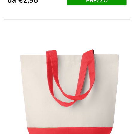
da
€
2,98
PREZZO