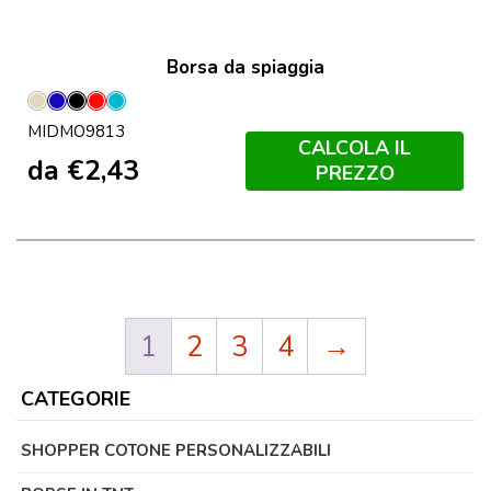
Borsa da spiaggia
Beige
Blu
Nero
Rosso
Turchese
MIDMO9813
CALCOLA IL
da
€
2,43
PREZZO
1
2
3
4
→
CATEGORIE
SHOPPER COTONE PERSONALIZZABILI