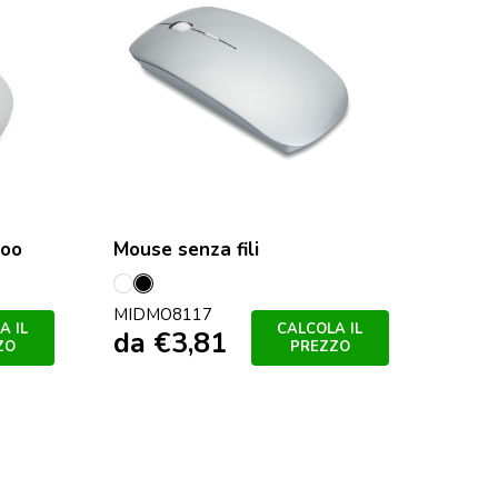
boo
Mouse senza fili
Bianco
Nero
MIDMO8117
A IL
CALCOLA IL
da
€
3,81
ZO
PREZZO