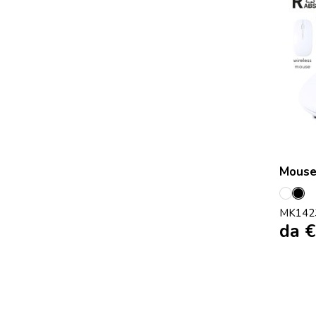
Mouse
Bianc
Ne
MK142
da
€