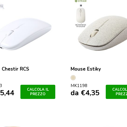
 Chestir RCS
Mouse Estiky
o
ro
Naturale
3
MK1198
CALCOLA IL
CALCOL
5,44
da
€
4,35
PREZZO
PREZ