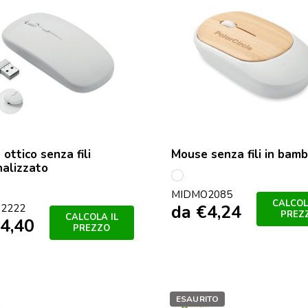
ottico senza fili
Mouse senza fili in bam
alizzato
Bianco
o
ro
MIDMO2085
CALCOL
da
€
4,24
2222
PREZ
CALCOLA IL
4,40
PREZZO
ESAURITO