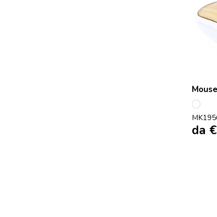
Mouse
S/C
MK195
da
€