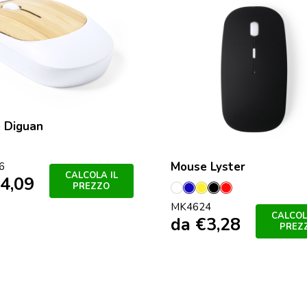
 Diguan
Mouse Lyster
6
CALCOLA IL
4,09
PREZZO
Bianco
Blu
Giallo
Nero
Rosso
MK4624
CALCOL
da
€
3,28
PREZ