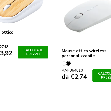
 ottico
colore
2748
Mouse ottico wireless
CALCOLA IL
3,92
PREZZO
personalizzabile
Bianco
Nero
AAP864010
CALCOL
da
€
2,74
PREZ