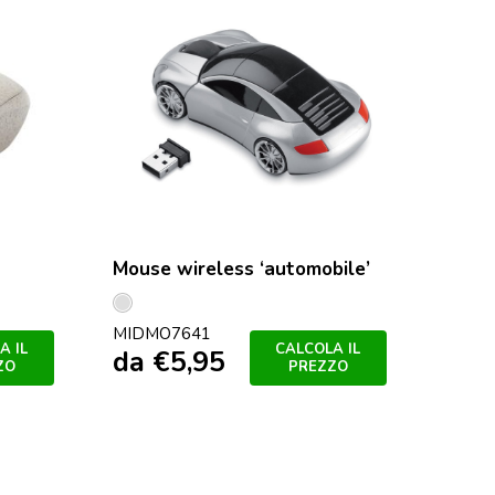
Mouse wireless ‘automobile’
Argento
MIDMO7641
Opaco
A IL
CALCOLA IL
da
€
5,95
ZO
PREZZO