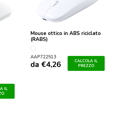
Mouse ottico in ABS riciclato
(RABS)
Bianco
AAP722513
CALCOLA IL
da
€
4,26
PREZZO
A IL
ZO