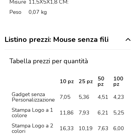
Misure
11,5X5X1,8 CM:
Peso
0,07 kg
Listino prezzi: Mouse senza fili
Tabella prezzi per quantità
50
100
2
10 pz
25 pz
pz
pz
pz
Gadget senza
7,05
5,36
4,51
4,23
3,
Personalizzazione
Stampa Logo a 1
11,86
7,93
6,21
5,25
4,
colore
Stampa Logo a 2
16,33
10,19
7,63
6,00
5,
colori