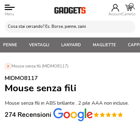
Menu
Account
Carrello
PENNE
VENTAGLI
LANYARD
MAGLIETTE
CAPPE
Mouse senza fili (MIDMO8117)
Home
»
Gadget Tecnologici Personalizzati
»
Mouse
MIDMO8117
Personalizzati con LOGO
»
Mouse senza fili (MIDMO8117)
Mouse senza fili
Mouse senza fili in ABS brillante . 2 pile AAA non incluse.