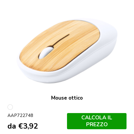
Mouse ottico
multicolore
AAP722748
CALCOLA IL
PREZZO
da
€
3,92