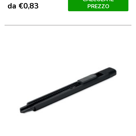
da
€
0,83
PREZZO