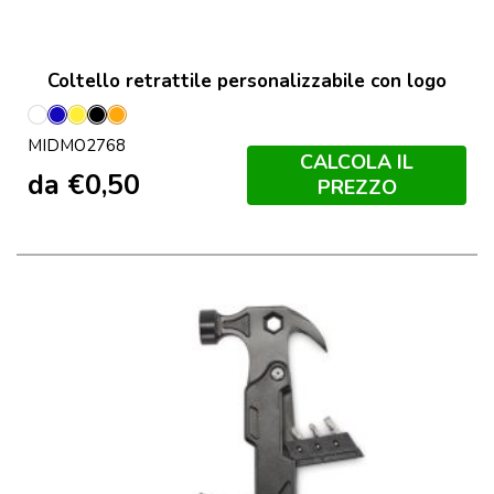
Coltello retrattile personalizzabile con logo
Bianco
Blu
Giallo
Nero
Arancio
MIDMO2768
CALCOLA IL
da
€
0,50
PREZZO