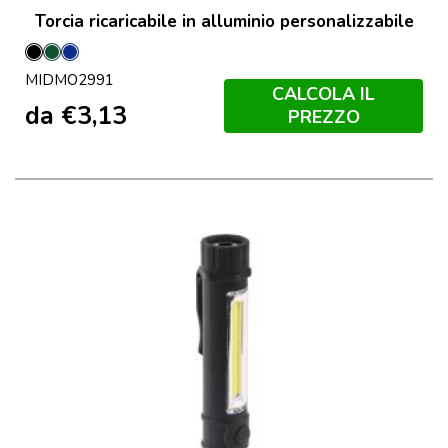
Torcia ricaricabile in alluminio personalizzabile
Nero
Verde
Francese
MIDMO2991
Scuro
Navy
CALCOLA IL
da
€
3,13
PREZZO