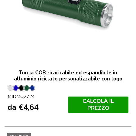
Torcia COB ricaricabile ed espandibile in
alluminio riciclato personalizzabile con logo
Argento
Blu
Nero
Verde
Francese
MIDMO2724
Opaco
Scuro
Navy
CALCOLA IL
da
€
4,64
PREZZO