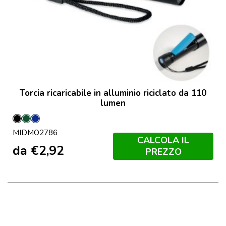
Torcia ricaricabile in alluminio riciclato da 110
lumen
Nero
Verde
Francese
MIDMO2786
Scuro
Navy
CALCOLA IL
da
€
2,92
PREZZO