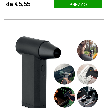
da
€
5,55
PREZZO