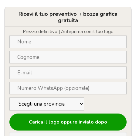
coltello
retrattile
personalizzabile
Ricevi il tuo preventivo + bozza grafica
con
gratuita
logo
con
Prezzo definitivo | Anteprima con il tuo logo
lama
in
acciaio
al
carbonio
quantità
Carica il logo oppure invialo dopo