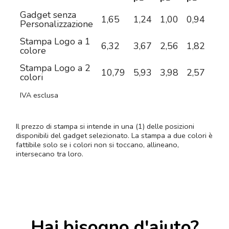
Gadget senza
1,65
1,24
1,00
0,94
0,8
Personalizzazione
Stampa Logo a 1
6,32
3,67
2,56
1,82
1,3
colore
Stampa Logo a 2
10,79
5,93
3,98
2,57
1,7
colori
IVA esclusa
Il prezzo di stampa si intende in una (1) delle posizioni
disponibili del gadget selezionato. La stampa a due colori è
fattibile solo se i colori non si toccano, allineano,
intersecano tra loro.
Hai bisogno d'aiuto?