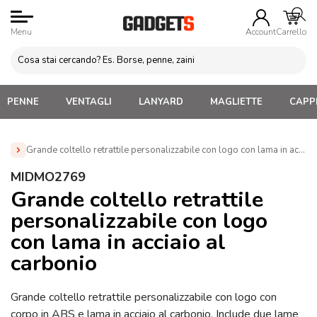
Menu
Account
Carrello
PENNE
VENTAGLI
LANYARD
MAGLIETTE
CAPPE
Grande coltello retrattile personalizzabile con logo con lama in acci
Home
»
Attrezzi da lavoro Personalizzati
»
Coltellini
MIDMO2769
Multifunzione Personalizzati
»
Grande coltello retrattile
Grande coltello retrattile
personalizzabile con logo con lama in acciaio al carbonio
personalizzabile con logo
(MIDMO2769)
con lama in acciaio al
carbonio
Grande coltello retrattile personalizzabile con logo con
corpo in ABS e lama in acciaio al carbonio. Include due lame