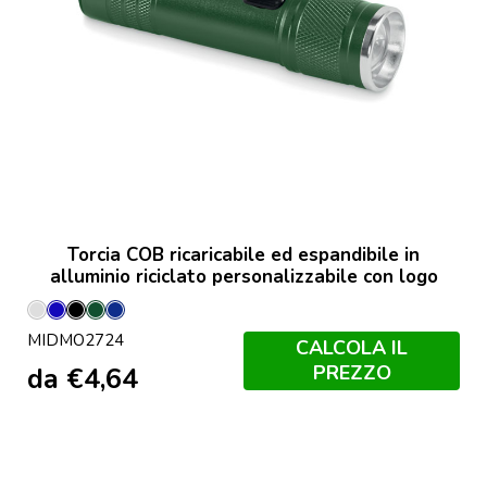
Torcia COB ricaricabile ed espandibile in
alluminio riciclato personalizzabile con logo
Argento
Blu
Nero
Verde
Francese
MIDMO2724
Opaco
Scuro
Navy
CALCOLA IL
PREZZO
da
€
4,64