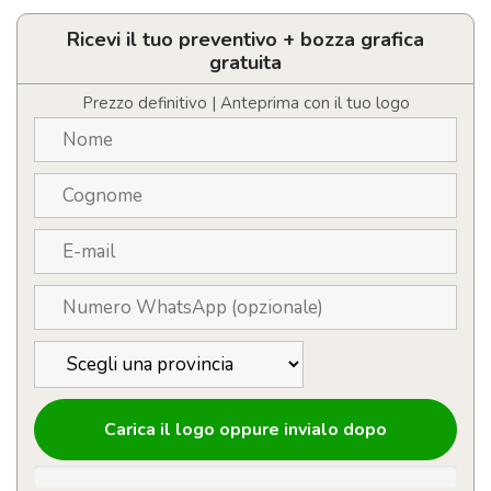
lavoro
ricaricabile
Ricevi il tuo preventivo + bozza grafica
in
gratuita
alluminio
da
Prezzo definitivo | Anteprima con il tuo logo
1200
mAh
quantità
Carica il logo oppure invialo dopo