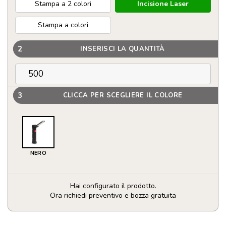
Stampa a 2 colori
Incisione Laser
Stampa a colori
2
INSERISCI LA QUANTITÀ
3
CLICCA PER SCEGLIERE IL COLORE
NERO
Hai configurato il prodotto.
Ora richiedi preventivo e bozza gratuita
Luce
da