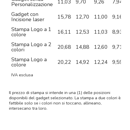
11,03
9,70
9,26
7,94
6
Personalizzazione
Gadget con
15,78
12,70
11,00
9,16
6
Incisione laser
Stampa Logo a 1
16,11
12,53
11,03
8,93
6
colore
Stampa Logo a 2
20,68
14,88
12,60
9,71
7
colori
Stampa Logo a
20,22
14,92
12,24
9,59
7
colore
IVA esclusa
Il prezzo di stampa si intende in una (1) delle posizioni
disponibili del gadget selezionato. La stampa a due colori è
fattibile solo se i colori non si toccano, allineano,
intersecano tra loro.