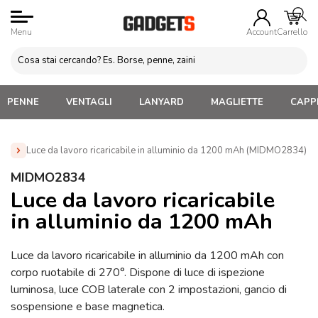
Menu
Account
Carrello
PENNE
VENTAGLI
LANYARD
MAGLIETTE
CAPPE
Luce da lavoro ricaricabile in alluminio da 1200 mAh (MIDMO2834)
Home
»
Attrezzi da lavoro Personalizzati
»
Torce in metallo
MIDMO2834
Personalizzate
»
Luce da lavoro ricaricabile in alluminio da
Luce da lavoro ricaricabile
1200 mAh (MIDMO2834)
in alluminio da 1200 mAh
Luce da lavoro ricaricabile in alluminio da 1200 mAh con
corpo ruotabile di 270°. Dispone di luce di ispezione
luminosa, luce COB laterale con 2 impostazioni, gancio di
sospensione e base magnetica.