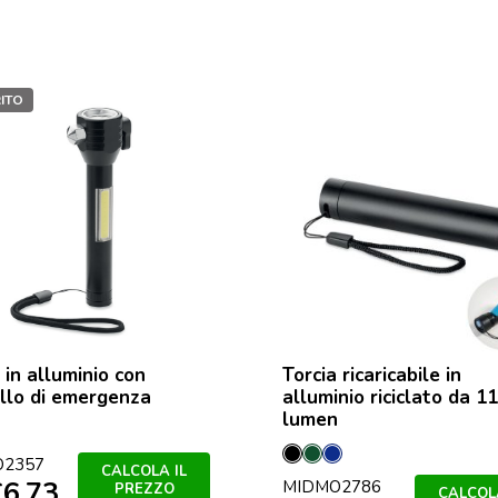
ITO
 in alluminio con
Torcia ricaricabile in
llo di emergenza
alluminio riciclato da 1
lumen
Nero
Verde
Francese
O2357
CALCOLA IL
€
6,73
MIDMO2786
Scuro
Navy
PREZZO
CALCOLA