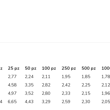
pz
25 pz
50 pz
100 pz
250 pz
500 pz
100
2,77
2,24
2,11
1,95
1,85
1,7
4,58
3,35
2,82
2,42
2,25
2,1
4,97
3,52
2,80
2,33
2,15
1,9
14
6,65
4,43
3,29
2,59
2,30
2,0