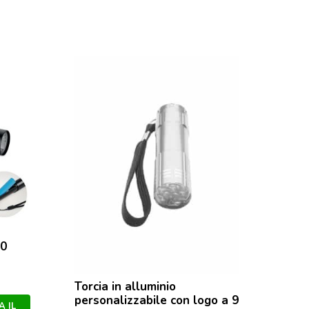
Torcia ele
10
multifunz
COB
Torcia in alluminio
Nero
personalizzabile con logo a 9
AAP80812
 IL