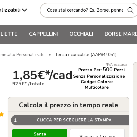
lizzabili
LIETTE
CAPPELLINI
OCCHIALI
BORSE MAR
 metallo Personalizzate
»
Torcia ricaricabile (AAP844051)
*IVA esclusa
500
1,85€*/cad
Prezzo Per:
Pezzi
Senza Personalizzazione
Gadget Colore:
925€* /totale
Multicolore
Calcola il prezzo in tempo reale
1
CLICCA PER SCEGLIERE LA STAMPA
Senza
Stampa a 1 colore