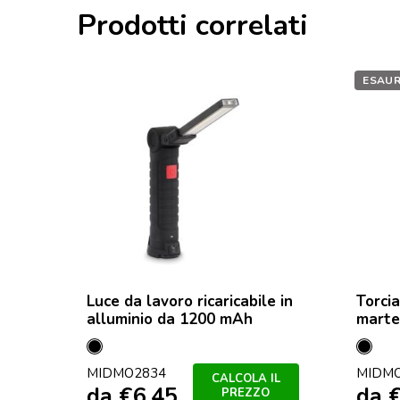
Prodotti correlati
ESAUR
Luce da lavoro ricaricabile in
Torcia
alluminio da 1200 mAh
marte
Nero
Nero
MIDMO2834
MIDM
CALCOLA IL
da
€
6,45
da
PREZZO