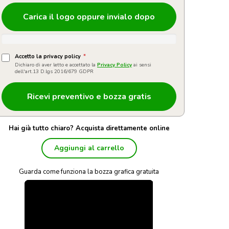
Carica il logo oppure invialo dopo
Accetto la privacy policy
*
Dichiaro di aver letto e accettato la
Privacy Policy
ai sensi
dell'art.13 D.lgs 2016/679 GDPR
Hai già tutto chiaro? Acquista direttamente online
Aggiungi al carrello
Guarda come funziona la bozza grafica gratuita