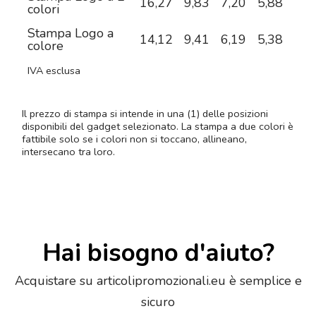
16,27
9,83
7,20
5,88
5,0
colori
Stampa Logo a
14,12
9,41
6,19
5,38
4,8
colore
IVA esclusa
Il prezzo di stampa si intende in una (1) delle posizioni
disponibili del gadget selezionato. La stampa a due colori è
fattibile solo se i colori non si toccano, allineano,
intersecano tra loro.
Hai bisogno d'aiuto?
Acquistare su articolipromozionali.eu è semplice e
sicuro