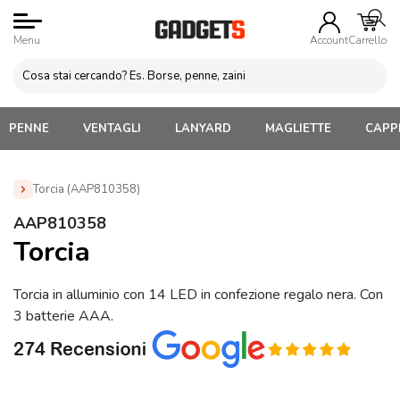
Menu
Account
Carrello
PENNE
VENTAGLI
LANYARD
MAGLIETTE
CAPPE
Torcia (AAP810358)
Home
»
Attrezzi da lavoro Personalizzati
»
Torce in metallo
AAP810358
Personalizzate
»
Torcia (AAP810358)
Torcia
Torcia in alluminio con 14 LED in confezione regalo nera. Con
3 batterie AAA.