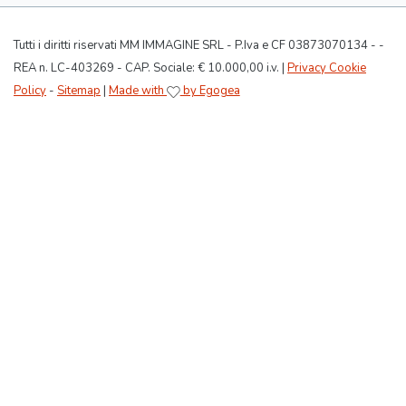
Tutti i diritti riservati MM IMMAGINE SRL - P.Iva e CF 03873070134 - -
REA n. LC-403269 - CAP. Sociale: € 10.000,00 i.v. |
Privacy Cookie
Policy
-
Sitemap
|
Made with
by Egogea