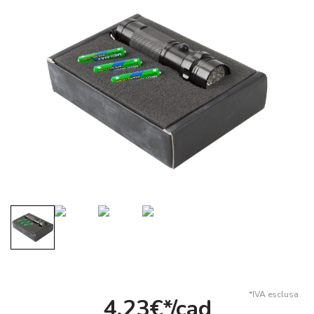
*IVA esclusa
4,23€*/cad