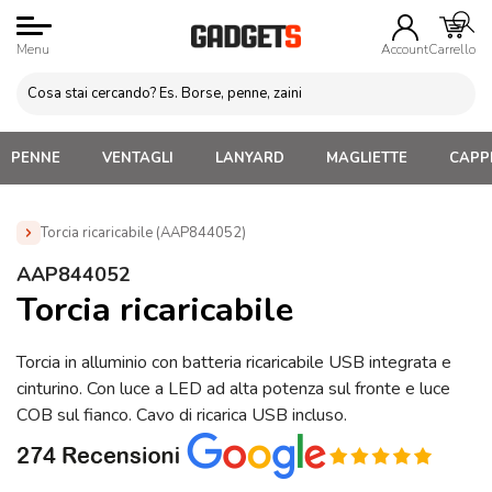
Menu
Account
Carrello
PENNE
VENTAGLI
LANYARD
MAGLIETTE
CAPPE
Torcia ricaricabile (AAP844052)
Home
»
Attrezzi da lavoro Personalizzati
»
Torce in metallo
AAP844052
Personalizzate
»
Torcia ricaricabile (AAP844052)
Torcia ricaricabile
Torcia in alluminio con batteria ricaricabile USB integrata e
cinturino. Con luce a LED ad alta potenza sul fronte e luce
COB sul fianco. Cavo di ricarica USB incluso.