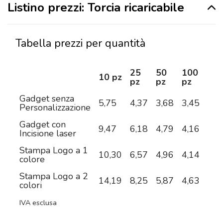
Listino prezzi: Torcia ricaricabile
Tabella prezzi per quantità
25
50
100
25
10 pz
pz
pz
pz
pz
Gadget senza
5,75
4,37
3,68
3,45
3,2
Personalizzazione
Gadget con
9,47
6,18
4,79
4,16
3,7
Incisione laser
Stampa Logo a 1
10,30
6,57
4,96
4,14
3,6
colore
Stampa Logo a 2
14,19
8,25
5,87
4,63
3,8
colori
IVA esclusa