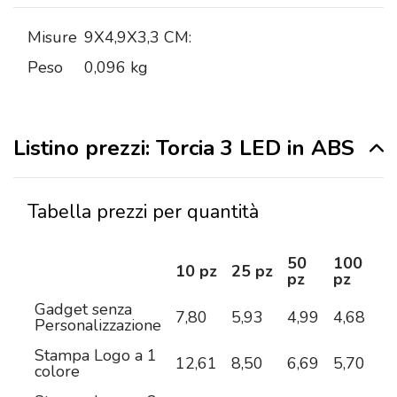
Misure
9X4,9X3,3 CM:
Peso
0,096 kg
Listino prezzi: Torcia 3 LED in ABS
Tabella prezzi per quantità
50
100
2
10 pz
25 pz
pz
pz
pz
Gadget senza
7,80
5,93
4,99
4,68
4,
Personalizzazione
Stampa Logo a 1
12,61
8,50
6,69
5,70
5,
colore