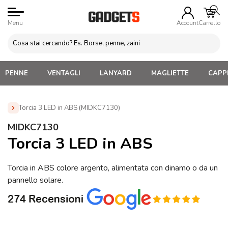
Menu
Account
Carrello
PENNE
VENTAGLI
LANYARD
MAGLIETTE
CAPPE
Torcia 3 LED in ABS (MIDKC7130)
Home
»
Attrezzi da lavoro Personalizzati
»
Torce in metallo
MIDKC7130
Personalizzate
»
Torcia 3 LED in ABS (MIDKC7130)
Torcia 3 LED in ABS
Torcia in ABS colore argento, alimentata con dinamo o da un
pannello solare.