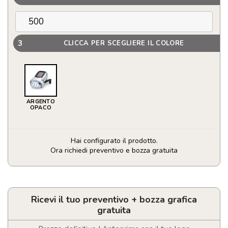
3
CLICCA PER SCEGLIERE IL COLORE
ARGENTO
OPACO
Hai configurato il prodotto.
Ora richiedi preventivo e bozza gratuita
Torcia
3
LED
in
Ricevi il tuo preventivo + bozza grafica
ABS
gratuita
quantità