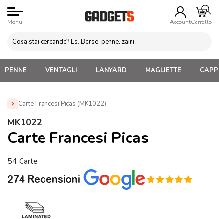
Menu
Account
Carrello
PENNE
VENTAGLI
LANYARD
MAGLIETTE
CAPPE
Carte Francesi Picas (MK1022)
Home
»
Gadget per Bambini Personalizzati
»
Carte da Gioco
MK1022
Personalizzate
»
Carte Francesi Picas (MK1022)
Carte Francesi Picas
54 Carte