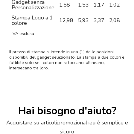
Gadget senza
1,58
1,53
1,17
1,02
0,8
Personalizzazione
Stampa Logo a 1
12,98
5,93
3,37
2,08
1,5
colore
IVA esclusa
Il prezzo di stampa si intende in una (1) delle posizioni
disponibili del gadget selezionato. La stampa a due colori è
fattibile solo se i colori non si toccano, allineano,
intersecano tra loro.
Hai bisogno d'aiuto?
Acquistare su articolipromozionali.eu è semplice e
sicuro